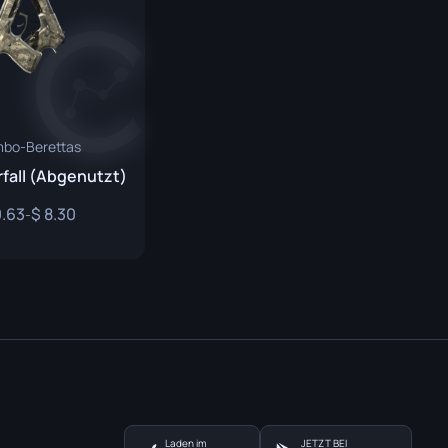
mbo-Berettas
fall (Abgenutzt)
.63
8.30
-
Laden im
JETZT BEI