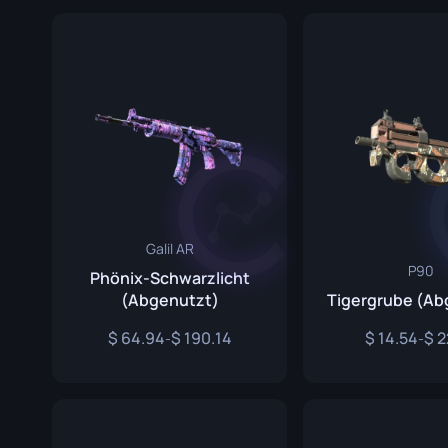
Überlebe
Talon Mes
Ursus Mes
Galil AR
P90
Phönix-Schwarzlicht
(Abgenutzt)
Tigergrube (Ab
64.94
190.14
14.54
2
-
-