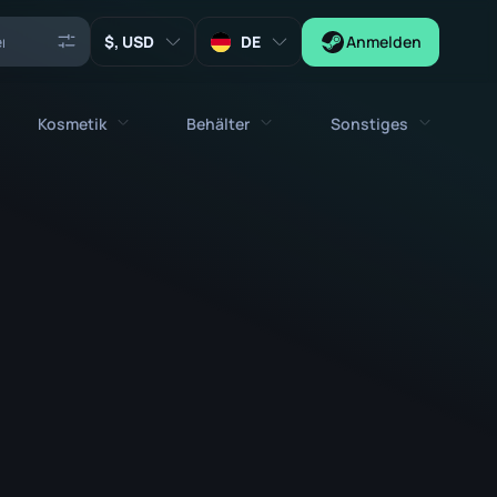
, USD
DE
Anmelden
Kosmetik
Behälter
Sonstiges
Agenten
stolen
Alle kosmetischen Gegenstände
Alle Behälter
Schlüssel
Sticker
Kiste
Werkzeuge
Waffentalismane
Kisten
Sammlerstücke
Graffitis
Autogrammkapsel
Zeus x27
Musik-Kits
Patch-Kapsel
Patches
Sticker-Kapsel
Musik-Kit Box