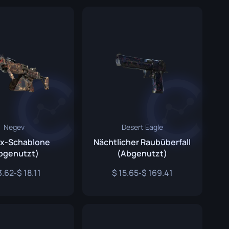
Negev
Desert Eagle
ix-Schablone
Nächtlicher Raubüberfall
bgenutzt)
(Abgenutzt)
3.62
18.11
15.65
169.41
-
-