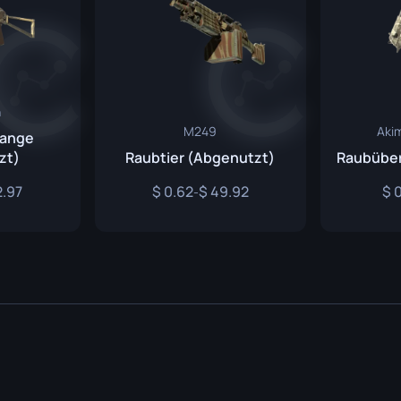
n
M249
Aki
lange
zt)
Raubtier (Abgenutzt)
Raubüber
2.97
0.62
49.92
0
-