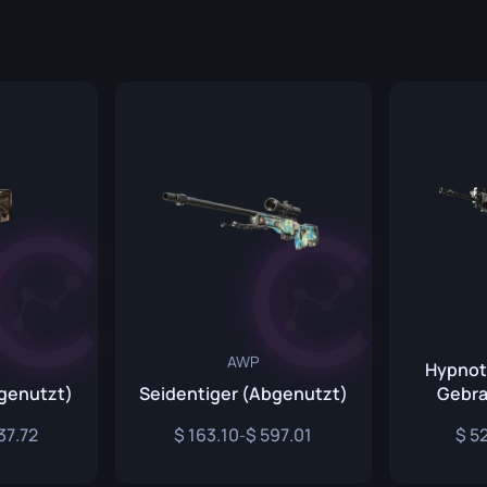
er
P250
M4A1-S
UMP-45
 Messer
R8 Revolver
M4A4
Tec-9
SCAR-20
ser
USP-S
SG 553
tt
SSG 08
esser
sser
Messer
AWP
olche
Hypnot
genutzt)
Seidentiger (Abgenutzt)
Gebra
esser
37.72
163.10
597.01
52
-
esser