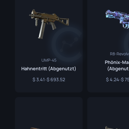
R8-Revolv
UMP-45
Phönix-Ma
Hahnentritt (Abgenutzt)
(Abgenut
3.41
693.52
4.24
7
-
-