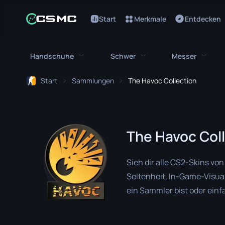
Start
Merkmale
Entdecken
Handschuhe
Schwer
Messer
Start
Sammlungen
The Havoc Collection
Alle Handschuhe
Alles Schwere
Alle Me
Bloodhound Handschuhe
M249
Bajonett
The Havoc Col
Broken Fang Handschuhe
MAG-7
Bowie Me
Fahrerhandschuhe
Negev
Schmetter
Sieh dir alle CS2-Skins vo
Handwickel
Nova
Klassisch
Seltenheit, In-Game-Visua
ein Sammler bist oder einf
Hydra Handschuhe
Abgesägte
Falchion 
bietet eine Reihe herausr
Moto Handschuhe
XM1014
Flip Messe
Inventar zu verbessern.