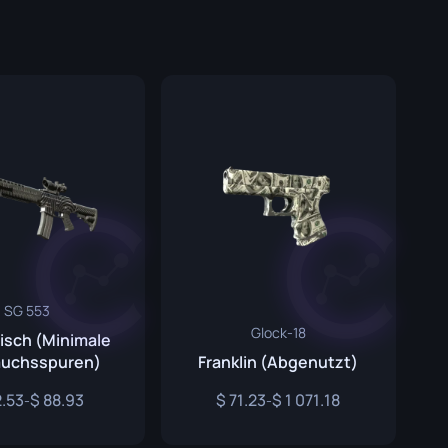
Graffiti-Boxen
Souvenir
Souvenir-Highlight
Pins
SG 553
Glock-18
isch (Minimale
uchsspuren)
Franklin (Abgenutzt)
.53
88.93
71.23
1 071.18
-
-