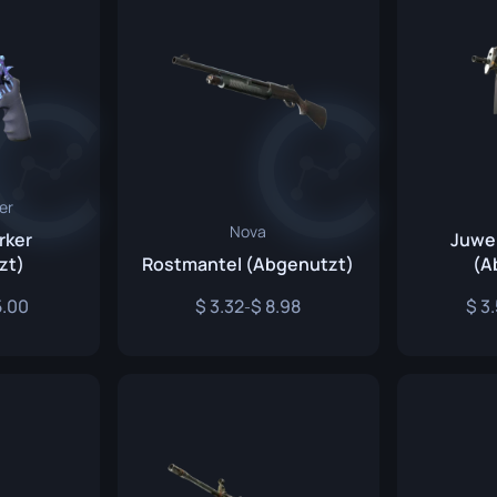
er
Nova
rker
Juwe
zt)
Rostmantel (Abgenutzt)
(A
5.00
3.32
8.98
3.
-