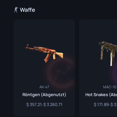
Spezialistenhandschuhe
Gut Mess
Waffe
Sporthandschuhe
Huntsman
Karambit
Kukri Mes
M9 Bajone
Navaja M
Nomad Me
Paracord 
AK-47
MAC-10
Shadow D
Röntgen (Abgenutzt)
Hot Snakes (Ab
Skelett M
357.21
3 260.71
171.89
3
-
-
Stiletto M