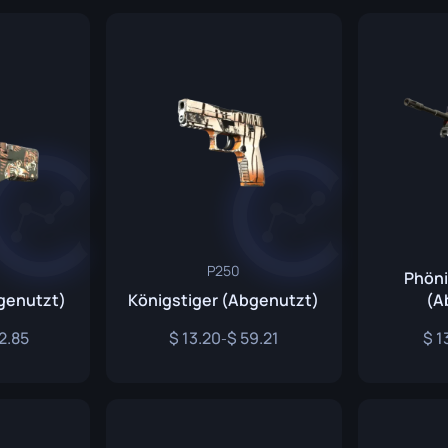
nsmesser
ser
ser
P250
Phön
genutzt)
Königstiger (Abgenutzt)
(A
2.85
13.20
59.21
1
-