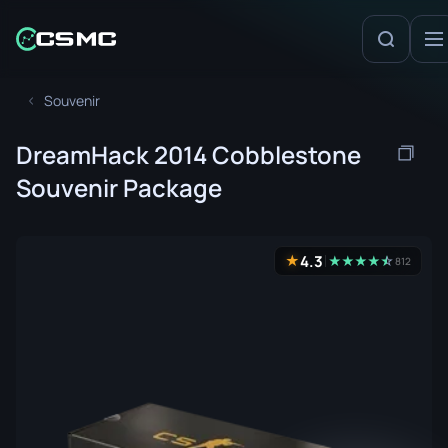
Souvenir
DreamHack 2014 Cobblestone
Souvenir Package
4.3
★
★
★
★
★
☆
★
812