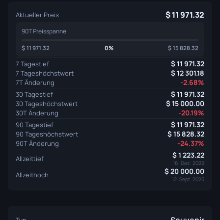
11 971.32
Aktueller Preis
90T Preisspanne
11 971.32
0%
15 828.32
11 971.32
7 Tagestief
12 301.18
7 Tageshöchstwert
-2.68%
7T Änderung
11 971.32
30 Tagestief
15 000.00
30 Tageshöchstwert
-20.19%
30T Änderung
11 971.32
90 Tagestief
15 828.32
90 Tageshöchstwert
-24.37%
90T Änderung
1 223.22
Allzeittief
16. Dez. 2022
20 000.00
Allzeithoch
12. Sept. 2025