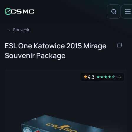
Souvenir
ESL One Katowice 2015 Mirage
Souvenir Package
4.3
★
★
★
★
★
☆
★
624