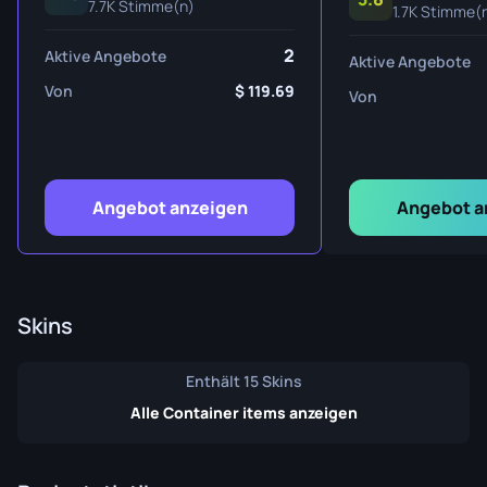
7.7K Stimme(n)
1.7K Stimme(
2
Aktive Angebote
Aktive Angebote
Von
119.69
Von
Angebot anzeigen
Angebot a
Skins
Enthält 15 Skins
Alle Container items anzeigen