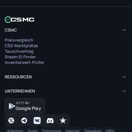
CSMC
Preisvergleich
CS2-Marktplätze
Tauschvertrag
Steam ID Finder
Inventarwert-Prüfer
RESSOURCEN
UNTERNEHMEN
JETZT BEI
Google Play
Agenten
Kiste
Talismane
Messer
Gewehre
MPs