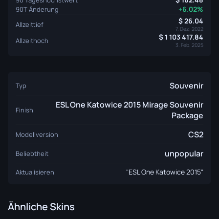
+6.02%
90T Änderung
26.04
Allzeittief
7. Dez. 2022
1 103 417.84
Allzeithoch
3. Feb. 2025
Souvenir
Typ
ESL One Katowice 2015 Mirage Souvenir
Finish
Package
CS2
Modellversion
unpopular
Beliebtheit
"ESL One Katowice 2015"
Aktualisieren
Ähnliche Skins