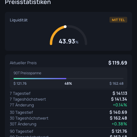
Preisstatistiken
Liquidität
MITTEL
43.93
%
119.69
Aktueller Preis
90T Preisspanne
121.76
48%
162.48
141.13
7 Tagestief
141.34
7 Tageshöchstwert
+0.14%
7T Änderung
140.69
30 Tagestief
162.48
30 Tageshöchstwert
+0.38%
30T Änderung
121.76
90 Tagestief
162.48
90 Tageshöchstwert