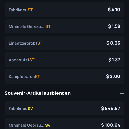
4.10
Fabrikneu
ST
1.59
Minimale Gebrauchsspuren
ST
0.96
Einsatzerprobt
ST
1.37
Abgenutzt
ST
2.00
Kampfspuren
ST
Souvenir-Artikel ausblenden
846.87
Fabrikneu
SV
100.64
Minimale Gebrauchsspuren
SV