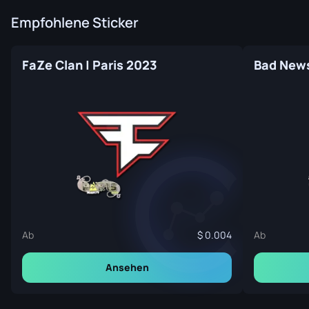
Empfohlene Sticker
FaZe Clan | Paris 2023
Bad News
Ab
0.004
Ab
Ansehen