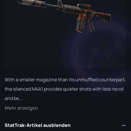
With a smaller magazine than its unmuffled counterpart,
the silenced M4A1 provides quieter shots with less recoil
and be...
Mehr anzeigen
StatTrak-Artikel ausblenden