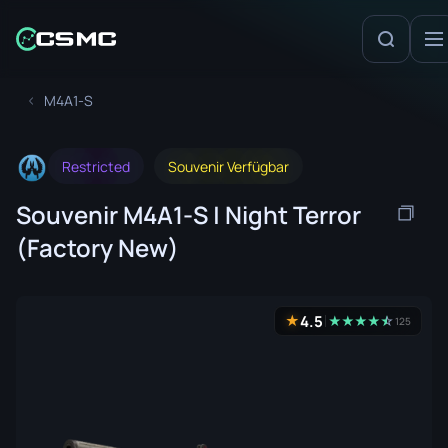
M4A1-S
Restricted
Souvenir Verfügbar
Souvenir M4A1-S | Night Terror
(Factory New)
4.5
★
★
★
★
★
☆
★
125