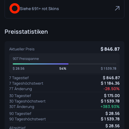
Siehe 691+ rot Skins
Preisstatistiken
846.87
Aktueller Preis
90T Preisspanne
28.56
54%
1 539.78
846.87
7 Tagestief
1 184.36
7 Tageshöchstwert
-28.50%
7T Änderung
175.00
30 Tagestief
1 539.78
30 Tageshöchstwert
+383.93%
30T Änderung
28.56
90 Tagestief
1 539.78
90 Tageshöchstwert
28.56
Allzeittief