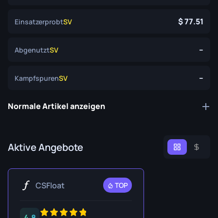
77.51
Einsatzerprobt
SV
--
Abgenutzt
SV
--
Kampfspuren
SV
Normale Artikel anzeigen
Aktive Angebote
CSFloat
TOP
4.8