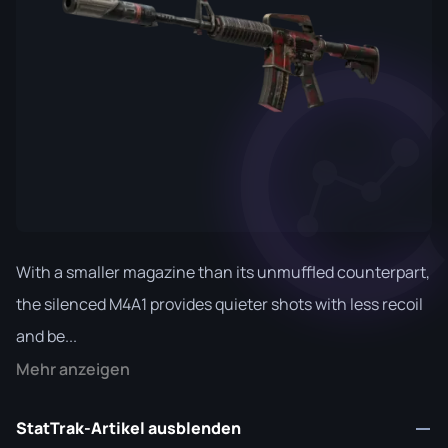
With a smaller magazine than its unmuffled counterpart,
the silenced M4A1 provides quieter shots with less recoil
and be...
Mehr anzeigen
StatTrak-Artikel ausblenden