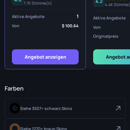
4.2
7.7K Stimme(n)
4.4K Stimme(
1
Aktive Angebote
Aktive Angebote
Von
100.64
Von
Originalpreis
Angebot anzeigen
Angebot a
Farben
Siehe 3507+ schwarz Skins
Siehe 1270+ braun Skins