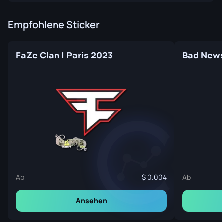
Empfohlene Sticker
FaZe Clan | Paris 2023
Bad News
Ab
0.004
Ab
Ansehen