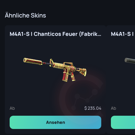
Ähnliche Skins
M4A1-S | Chanticos Feuer (Fabrikneu)
M4A1-S |
Ab
235.04
Ab
Ansehen