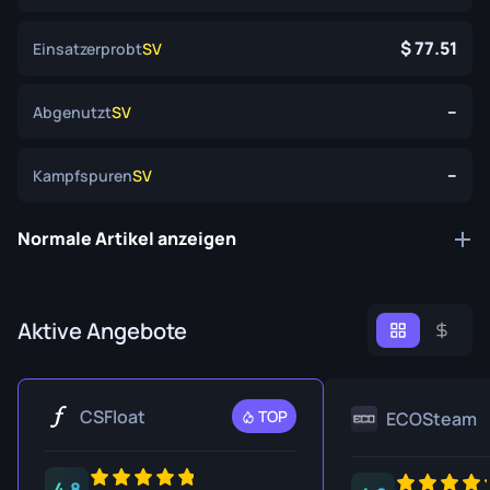
77.51
Einsatzerprobt
SV
--
Abgenutzt
SV
--
Kampfspuren
SV
Normale Artikel anzeigen
Aktive Angebote
CSFloat
TOP
ECOSteam
4.8