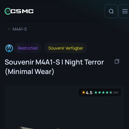
M4A1-S
Restricted
Souvenir Verfügbar
Souvenir M4A1-S | Night Terror
(Minimal Wear)
4.5
★
★
★
★
★
☆
★
280