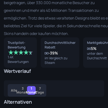
beigetragen, über 330.000 monatliche Besucher zu
gewinnen und mehr als 40 Millionen Transaktionen zu
ermöglichen. Trotz des etwas veralteten Designs bleibt es e
beliebtes Ziel für viele Spieler, die in Sekundenschnelle ne
Skins handeln oder kaufen möchten.
Trustpilot-
Durchschnittlicher
Marktgebühr
Bewertung
Rabatt
5%
★
★
★
★
☆
★
-39%
unter dem
1.4K
im Vergleich zu
Durchschnitt
Bewertungen
Steam
Wertverlauf
3
1
7
Alle
Monate
Monat
Tage
Alternativen