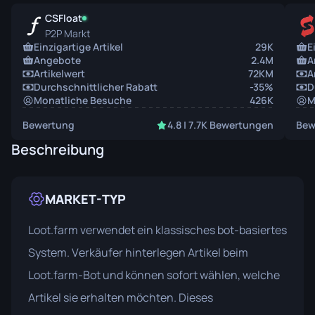
CSFloat
P2P Markt
Einzigartige Artikel
29K
E
Angebote
2.4M
A
Artikelwert
72KM
A
Durchschnittlicher Rabatt
-35%
D
Monatliche Besuche
426K
M
Bewertung
4.8 | 7.7K Bewertungen
Bew
Beschreibung
MARKET-TYP
Loot.farm verwendet ein klassisches bot-basiertes
System. Verkäufer hinterlegen Artikel beim
Loot.farm-Bot und können sofort wählen, welche
Artikel sie erhalten möchten. Dieses