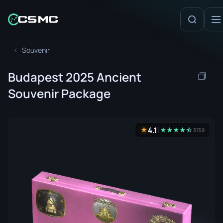
Souvenir
Budapest 2025 Ancient
Souvenir Package
4.1
★
★
★
★
★
☆
★
3759