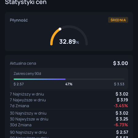
Statystyki cen
Płynność
ŚREDNIA
32.89
%
3.00
Aktualna cena
Zakres ceny 90d
2.57
47%
3.53
3.02
7 Najniższy w dniu
3.19
7 Najwyższe w dniu
-3.45%
7d Zmiana
3.02
30 Najniższy w dniu
3.25
30 Najwyższe w dniu
-6.73%
30d Zmiana
2.57
90 Najniższy w dniu
3.53
90 Najwyższe w dniu