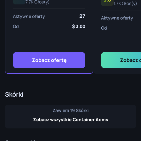
7.7K Głos(y)
1.7K Głos(y)
27
Aktywne oferty
Aktywne oferty
Od
3.00
Od
Zobacz ofertę
Zobacz 
Skórki
Zawiera 19 Skórki
Zobacz wszystkie Container items