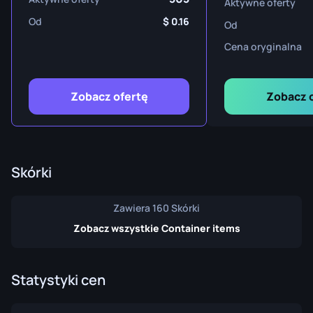
Aktywne oferty
Od
0.16
Od
Cena oryginalna
Zobacz ofertę
Zobacz 
Skórki
Zawiera 160 Skórki
Zobacz wszystkie Container items
Statystyki cen