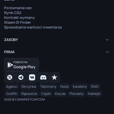
Porównanie cen
Rynki CS2
Kontrakt wymiany
Steam ID Finder
Sprawdzanie wartości inwentarza
ZASOBY
FIRMA
POBIERZ NA
Google Play
Agenci
Skrzynka
Talizmany
Noże
Karabiny
SMG
Graffiti
Rękawice
Ciężki
Klucze
Pistolety
Naklejki
2026 © CSMARKETCAP.COM