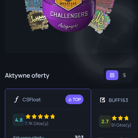
Aktywne oferty
CSFloat
TOP
BUFF163
4.8
2.7
7.7K Głos(y)
91 Głos(y)
303
Aktywne oferty