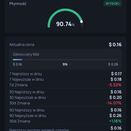
Płynność
WYSOKI
90.74
%
0.16
Aktualna cena
Zakres ceny 90d
0.16
9%
0.26
0.17
7 Najniższy w dniu
0.18
7 Najwyższe w dniu
-5.52%
7d Zmiana
0.16
30 Najniższy w dniu
0.20
30 Najwyższe w dniu
-14.07%
30d Zmiana
0.16
90 Najniższy w dniu
0.26
90 Najwyższe w dniu
+1.18%
90d Zmiana
0.16
Najniższy poziom wszech czasów