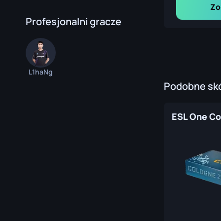
Zo
Profesjonalni gracze
L1haNg
Podobne skó