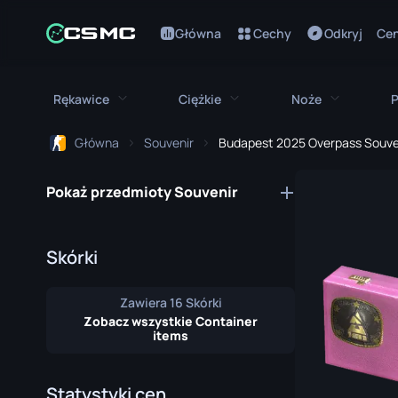
Główna
Cechy
Odkryj
Cen
Rękawice
Ciężkie
Noże
P
Główna
Souvenir
Budapest 2025 Overpass Souve
Wszystkie rękawice
Wszystkie ciężkie
Wszystki
Pokaż przedmioty Souvenir
Rękawice Bloodhound
M249
Bagnet
Rękawice Broken Fang
MAG-7
Nóż Bowie
Skórki
Rękawice Kierowcy
Negev
Nóż Motylk
Zawiera 16 Skórki
Owijki na Ręce
Nova
Klasyczny N
Zobacz wszystkie Container
items
Rękawice Hydra
Piła Spalinowa
Nóż Falchio
Rękawice Moto
XM1014
Nóż Flip
Statystyki cen