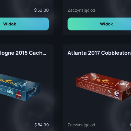
50.00
Zaczynając od
Widok
Widok
ESL One Cologne 2015 Cache Souvenir Package
84.99
Zaczynając od