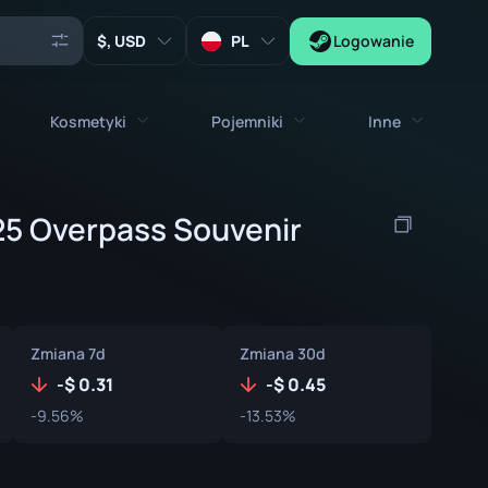
, USD
PL
Logowanie
Kosmetyki
Pojemniki
Inne
Agenci
ty maszynowe
Wszystkie przedmioty kosmetyczne
Wszystkie pojemniki
5 Overpass Souvenir
Klucze
Naklejki
Skrzynka
Narzędzia
Talizmany na broń
Skrzynie
Kolekcjonerskie
Graffiti
Kapsuła Autografów
Zmiana 7d
Zmiana 30d
Zeus x27
Zestawy Muzyczne
Kapsuła Łatek
-
0.31
-
0.45
-9.56%
-13.53%
Łatki
Kapsuła Naklejek
Skrzynka z Muzyką