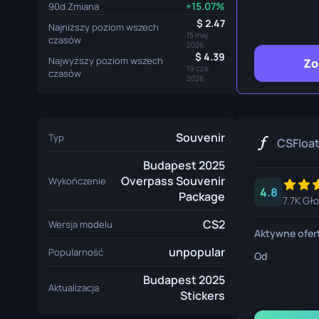
+15.07%
90d Zmiana
Nóż Surviva
2.47
Najniższy poziom wszech
Nóż Talon
15 maj
czasów
2026
4.39
Najwyższy poziom wszech
Zo
Nóż Ursus
19 cze
czasów
2026
Souvenir
Typ
CSFloa
Budapest 2025
Overpass Souvenir
Wykończenie
4.8
Package
7.7K Gł
CS2
Wersja modelu
Aktywne ofer
unpopular
Popularność
Od
Budapest 2025
Aktualizacja
Stickers