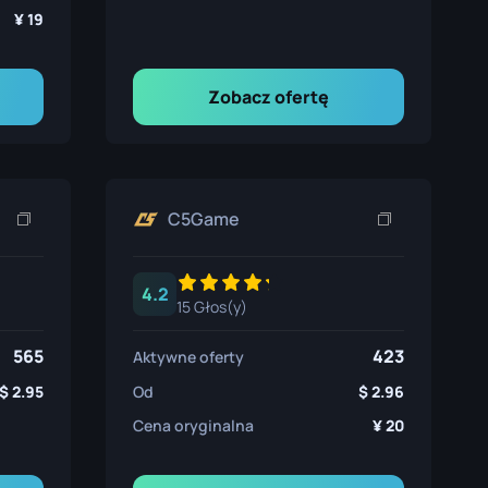
19
Zobacz ofertę
C5Game
4.2
15 Głos(y)
565
423
Aktywne oferty
2.95
Od
2.96
Cena oryginalna
20