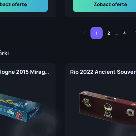
bacz ofertę
Zobacz ofertę
1
2
4
...
rki
ESL One Cologne 2015 Mirage Souvenir Package