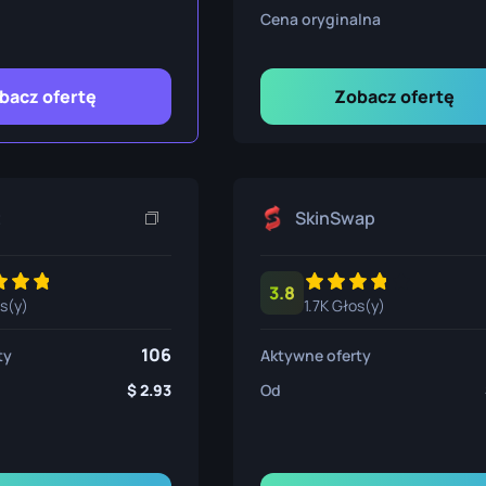
lowy
Cena oryginalna
bacz ofertę
Zobacz ofertę
t
SkinSwap
3.8
os(y)
1.7K Głos(y)
106
ty
Aktywne oferty
2.93
Od