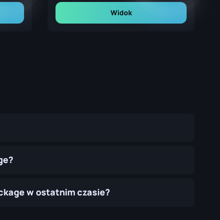
Widok
ge?
ckage w ostatnim czasie?