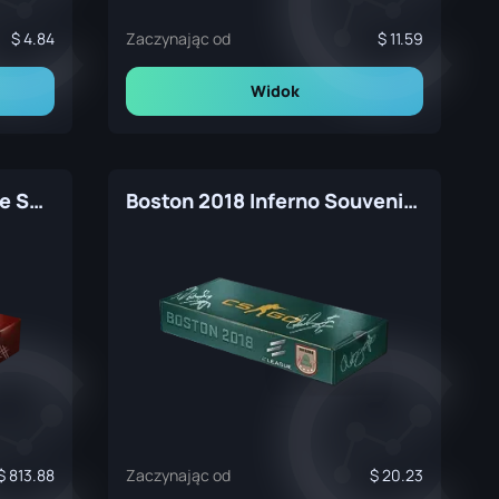
4.84
Zaczynając od
11.59
Widok
Atlanta 2017 Cobblestone Souvenir Package
Boston 2018 Inferno Souvenir Package
813.88
Zaczynając od
20.23