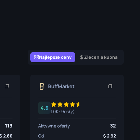
Pudełka z Graffiti
Pamiątka
Wyróżnienie Pamiątki
Przypinki
Najlepsze ceny
Zlecenia kupna
BuffMarket
4.6
1.0K Głos(y)
119
32
Aktywne oferty
2.86
Od
2.92