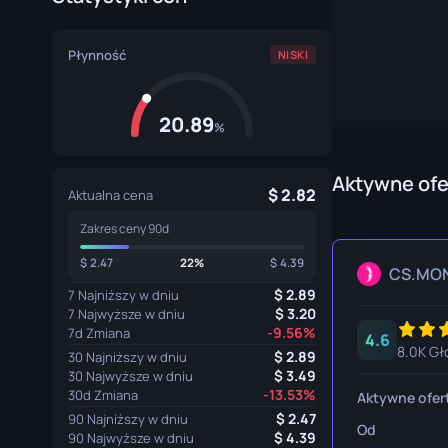
Rękawice Specjalistyczne
Nóż z Hakie
Płynność
NISKI
Rękawice Sportowe
Nóż Huntsm
Karambit
20.89
%
Nóż Kukri
Bagnet M9
Aktywne ofe
2.82
Aktualna cena
Nóż Navaja
Zakres ceny 90d
Nóż Nomad
2.47
22%
4.39
CS.MO
2.89
7 Najniższy w dniu
Nóż Paracor
3.20
7 Najwyższe w dniu
-9.56%
7d Zmiana
4.6
Sztylety Cie
8.0K Gł
2.89
30 Najniższy w dniu
3.49
30 Najwyższe w dniu
Nóż Szkiele
-13.53%
30d Zmiana
Aktywne ofer
2.47
Nóż Stiletto
90 Najniższy w dniu
Od
4.39
90 Najwyższe w dniu