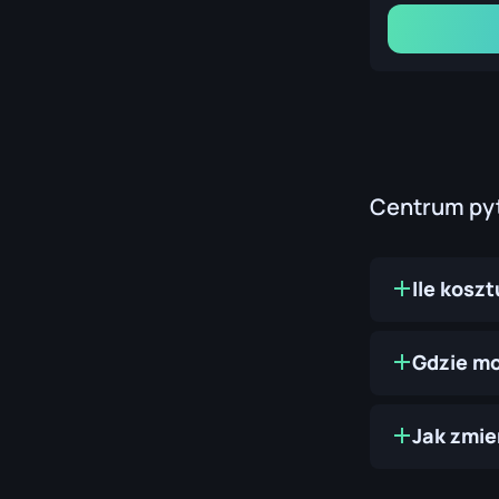
Centrum py
Ile kosz
Gdzie mo
Jak zmie