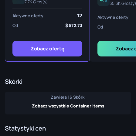
7.7K Głos(y)
35.3K Głos(y
12
Aktywne oferty
Aktywne oferty
Od
572.73
Od
Zobacz ofertę
Zobacz 
Skórki
Zawiera 16 Skórki
Zobacz wszystkie Container items
Statystyki cen