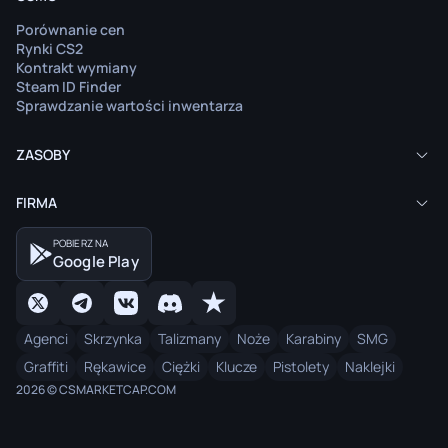
Porównanie cen
Rynki CS2
Kontrakt wymiany
Steam ID Finder
Sprawdzanie wartości inwentarza
ZASOBY
FIRMA
POBIERZ NA
Google Play
Agenci
Skrzynka
Talizmany
Noże
Karabiny
SMG
Graffiti
Rękawice
Ciężki
Klucze
Pistolety
Naklejki
2026 © CSMARKETCAP.COM