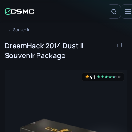
Souvenir
DreamHack 2014 Dust II
Souvenir Package
4.1
★
★
★
★
★
☆
★
601