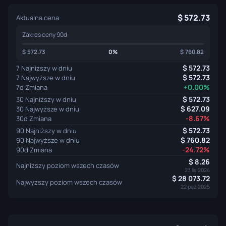
572.73
Aktualna cena
Zakres ceny 90d
572.73
0%
760.82
572.73
7 Najniższy w dniu
572.73
7 Najwyższe w dniu
+0.00%
7d Zmiana
572.73
30 Najniższy w dniu
627.09
30 Najwyższe w dniu
-8.67%
30d Zmiana
572.73
90 Najniższy w dniu
760.82
90 Najwyższe w dniu
-24.72%
90d Zmiana
8.26
Najniższy poziom wszech czasów
23 lis 2024
28 073.72
Najwyższy poziom wszech czasów
22 paź 2025