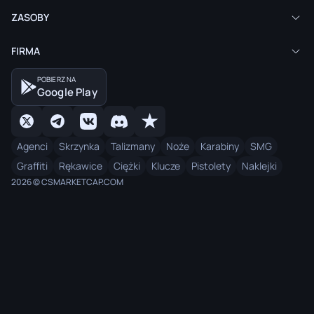
ZASOBY
FIRMA
POBIERZ NA
Google Play
Agenci
Skrzynka
Talizmany
Noże
Karabiny
SMG
Graffiti
Rękawice
Ciężki
Klucze
Pistolety
Naklejki
2026 © CSMARKETCAP.COM