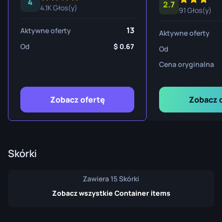
4
2.7
4.1K Głos(y)
91 Głos(y)
13
Aktywne oferty
Aktywne oferty
Od
0.67
Od
Cena oryginalna
Zobacz ofertę
Zobacz 
Skórki
Zawiera 15 Skórki
Zobacz wszystkie Container items