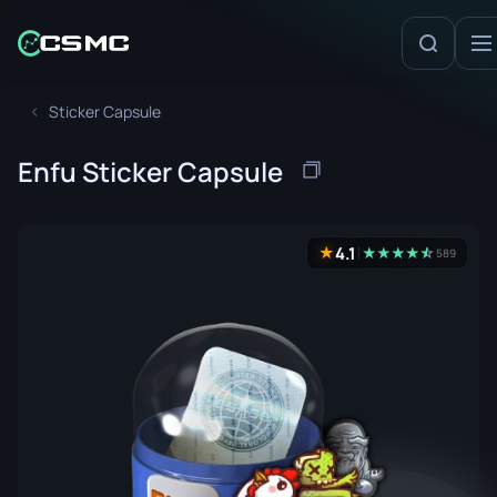
Sticker Capsule
Enfu Sticker Capsule
4.1
★
★
★
★
★
☆
★
589