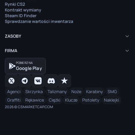
Rynki CS2
Kontrakt wymiany
Steam ID Finder
Sprawdzanie wartości inwentarza
ZASOBY
FIRMA
POBIERZ NA
Google Play
Agenci
Skrzynka
Talizmany
Noże
Karabiny
SMG
Graffiti
Rękawice
Ciężki
Klucze
Pistolety
Naklejki
2026 © CSMARKETCAP.COM