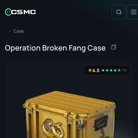
Case
Operation Broken Fang Case
4.5
★
★
★
★
★
☆
★
778