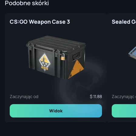
Podobne skórki
CS:GO Weapon Case 3
Sealed G
Zaczynając od
11.88
Zaczynając 
Widok