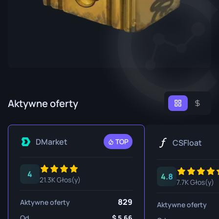
Aktywne oferty
DMarket
TOP
CSFloat
4
4.8
21.3K Głos(y)
7.7K Głos(y)
829
Aktywne oferty
Aktywne oferty
Od
5.66