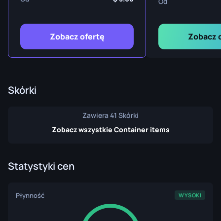
Od
Zobacz ofertę
Zobacz 
Skórki
Zawiera 41 Skórki
Zobacz wszystkie Container items
Statystyki cen
Płynność
WYSOKI