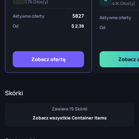
1.7K Głos(y)
4.1K Głos(y)
5827
Aktywne oferty
Aktywne oferty
Od
2.38
Od
Zobacz ofertę
Zobacz 
Skórki
Zawiera 19 Skórki
Zobacz wszystkie Container items