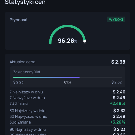
Statystyki cen
Płynność
WYSOKI
96.28
%
2.38
Aktualna cena
Zakres ceny 90d
2.23
61%
2.62
2.40
7 Najniższy w dniu
2.49
7 Najwyższe w dniu
+2.49%
7d Zmiana
2.32
30 Najniższy w dniu
2.49
30 Najwyższe w dniu
+3.26%
30d Zmiana
2.23
90 Najniższy w dniu
2.62
90 Najwyższe w dniu