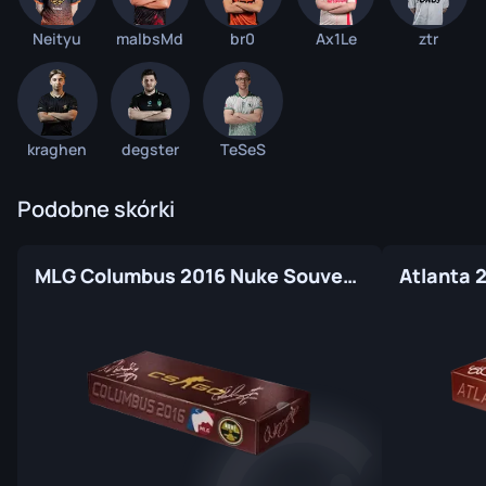
Neityu
malbsMd
br0
Ax1Le
ztr
kraghen
degster
TeSeS
Podobne skórki
MLG Columbus 2016 Nuke Souvenir Package