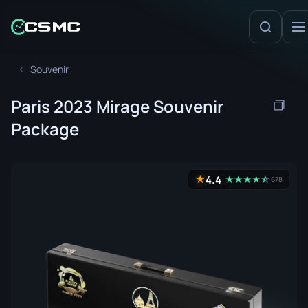
Souvenir
Paris 2023 Mirage Souvenir
Package
4.4
★
★
★
★
★
☆
★
678