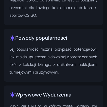
Majorów CS:GO, co sprawia, że jest to pożądany
przedmiot dla każdego kolekcjonera lub fana e-
sportów CS:GO.
Powody popularności
Jej popularność można przypisać potencjałowi,
jaki ma do upuszczania dowolnej z bardzo cennych
skór z kolekcji Mirage, z unikalnymi naklejkami
turniejowymi i drużynowymi.
Wpływowe Wydarzenia
2023 Paris Major
, w którym został wydany, był