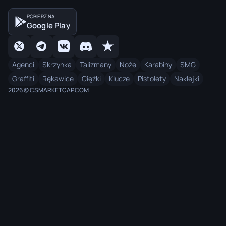
POBIERZ NA
Google Play
Agenci
Skrzynka
Talizmany
Noże
Karabiny
SMG
Graffiti
Rękawice
Ciężki
Klucze
Pistolety
Naklejki
2026 © CSMARKETCAP.COM