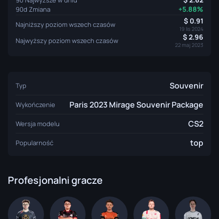
+5.88%
90d Zmiana
0.91
Najniższy poziom wszech czasów
19 lis 2024
2.96
Najwyższy poziom wszech czasów
22 maj 2023
Souvenir
Typ
Paris 2023 Mirage Souvenir Package
Wykończenie
CS2
Wersja modelu
top
Popularność
Profesjonalni gracze