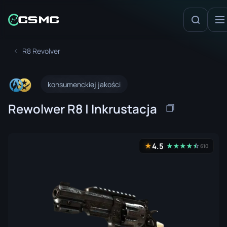
R8 Revolver
konsumenckiej jakości
Rewolwer R8 | Inkrustacja
4.5
★
★
★
★
★
☆
★
610