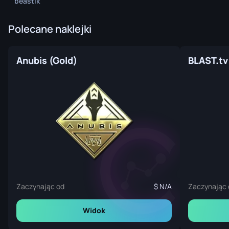
beastik
Polecane naklejki
Anubis (Gold)
BLAST.tv 
Zaczynając od
N/A
Zaczynając 
Widok