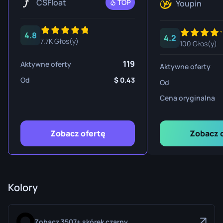
CSFloat
TOP
Youpin
4.8
4.2
7.7K Głos(y)
100 Głos(y)
119
Aktywne oferty
Aktywne oferty
Od
0.43
Od
Cena oryginalna
Zobacz ofertę
Zobacz 
Kolory
Zobacz 3507+ skórek czarny