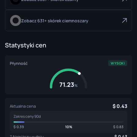
Zobacz 631+ skórek ciemnoszary
Statystyki cen
Płynność
WYSOKI
71.23
%
0.43
Aktualna cena
Zakres ceny 90d
0.39
10%
0.83
0.43
7 Najniższy w dniu