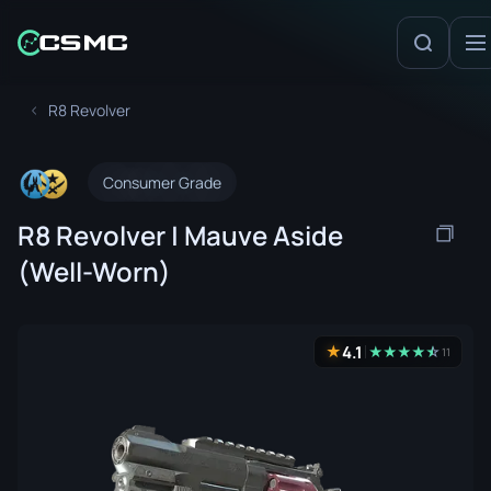
R8 Revolver
Consumer Grade
R8 Revolver | Mauve Aside
(Well-Worn)
4.1
★
★
★
★
★
☆
★
11