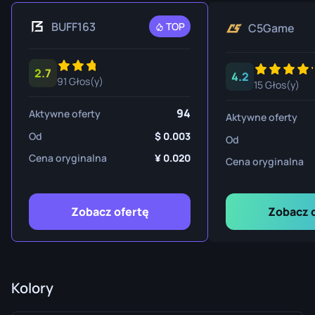
BUFF163
TOP
C5Game
2.7
4.2
91 Głos(y)
15 Głos(y)
94
Aktywne oferty
Aktywne oferty
Od
0.003
Od
Cena oryginalna
0.020
Cena oryginalna
Zobacz ofertę
Zobacz 
Kolory