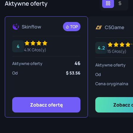
Aktywne oferty
Skinflow
TOP
C5Game
4
4.2
4.1K Głos(y)
15 Głos(y)
46
Aktywne oferty
Aktywne oferty
Od
53.56
Od
Cena oryginalna
Zobacz ofertę
Zobacz 