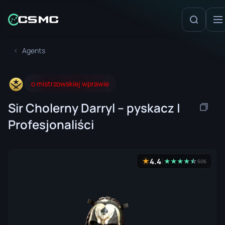
Agents
o mistrzowskiej wprawie
Sir Cholerny Darryl – pyskacz |
Profesjonaliści
4.4
★
★
★
★
★
☆
★
606