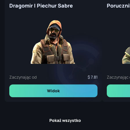
Dragomir | Piechur Sabre
Poruczni
Zaczynając od
7.81
Zaczynając 
Widok
Pokaż wszystko