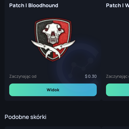
Patch | Bloodhound
Patch | W
Zaczynając od
0.30
Zaczynając 
Widok
Podobne skórki