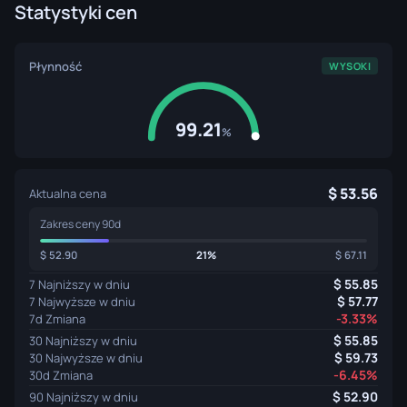
Statystyki cen
Płynność
WYSOKI
99.21
%
53.56
Aktualna cena
Zakres ceny 90d
52.90
21%
67.11
55.85
7 Najniższy w dniu
57.77
7 Najwyższe w dniu
-3.33%
7d Zmiana
55.85
30 Najniższy w dniu
59.73
30 Najwyższe w dniu
-6.45%
30d Zmiana
52.90
90 Najniższy w dniu