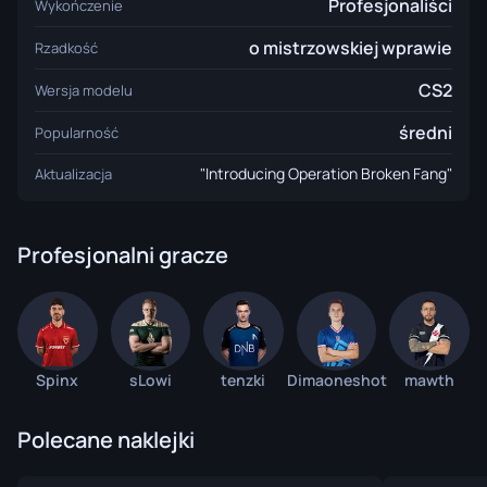
Profesjonaliści
Wykończenie
o mistrzowskiej wprawie
Rzadkość
CS2
Wersja modelu
średni
Popularność
"Introducing Operation Broken Fang"
Aktualizacja
Profesjonalni gracze
Spinx
sLowi
tenzki
Dimaoneshot
mawth
Polecane naklejki