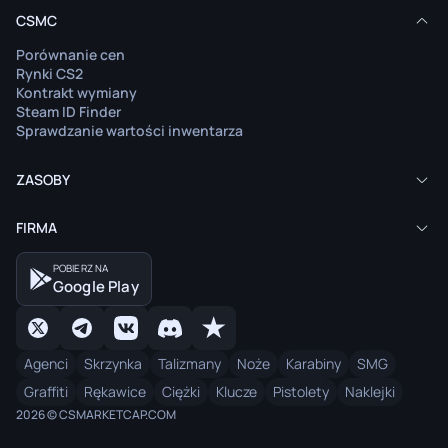
CSMC
Porównanie cen
Rynki CS2
Kontrakt wymiany
Steam ID Finder
Sprawdzanie wartości inwentarza
ZASOBY
FIRMA
POBIERZ NA
Google Play
Agenci
Skrzynka
Talizmany
Noże
Karabiny
SMG
Graffiti
Rękawice
Ciężki
Klucze
Pistolety
Naklejki
2026 © CSMARKETCAP.COM