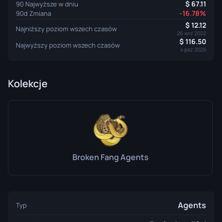
67.11
90 Najwyższe w dniu
-16.78%
90d Zmiana
12.12
Najniższy poziom wszech czasów
26 wrz 2022
116.50
Najwyższy poziom wszech czasów
4 paź 2025
Kolekcje
Broken Fang Agents
Agents
Typ