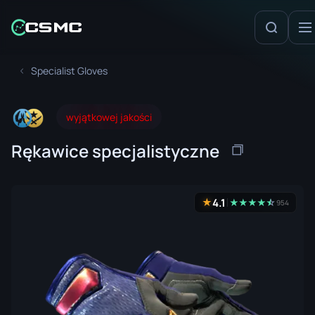
Specialist Gloves
wyjątkowej jakości
Rękawice specjalistyczne
4.1
★
★
★
★
★
☆
★
954