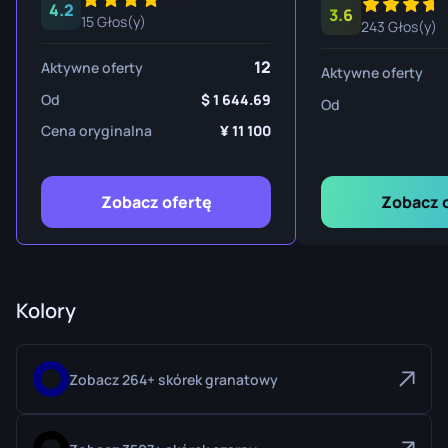
4.2
3.6
15 Głos(y)
243 Głos(y)
12
Aktywne oferty
Aktywne oferty
Od
1 644.69
Od
Cena oryginalna
11 100
Zobacz ofertę
Zobacz 
Kolory
Zobacz 264+ skórek granatowy