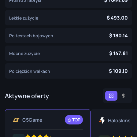
1 644.69
Prosto z fabryki
493.00
Lekkie zużycie
180.14
Po testach bojowych
147.81
Mocne zużycie
109.10
Po ciężkich walkach
Aktywne oferty
C5Game
TOP
Haloskins