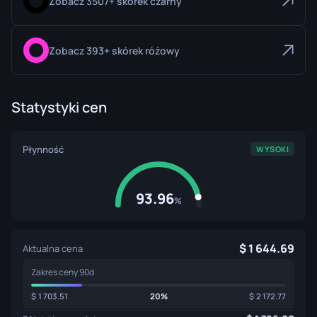
Zobacz 3507+ skórek czarny
Zobacz 393+ skórek różowy
Statystyki cen
Płynność
WYSOKI
93.96
%
1 644.69
Aktualna cena
Zakres ceny 90d
1 703.51
20%
2 172.77