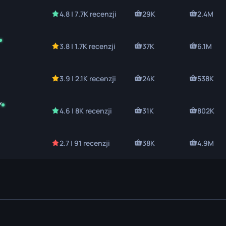
lowy
4.8 | 7.7K recenzji
29K
2.4M
3.8 | 1.7K recenzji
37K
6.1M
3.9 | 2.1K recenzji
24K
538K
Y
4.6 | 8K recenzji
31K
802K
2.7 | 91 recenzji
38K
4.9M