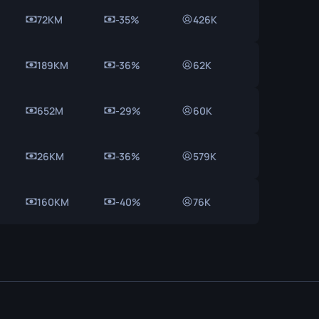
72KM
-35%
426K
189KM
-36%
62K
652M
-29%
60K
26KM
-36%
579K
160KM
-40%
76K