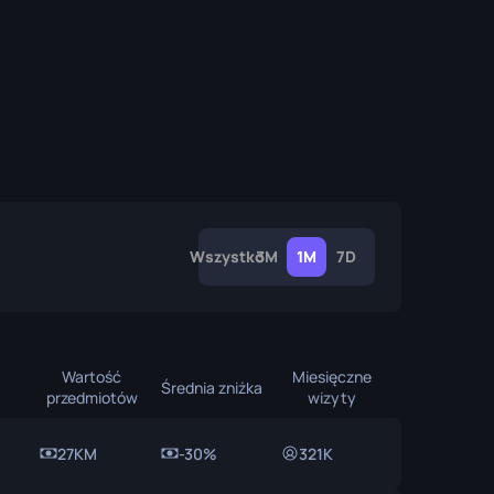
Pudełka z Graffiti
Pamiątka
Wyróżnienie Pamiątki
Przypinki
Wszystko
3M
1M
7D
Wartość
Miesięczne
Średnia zniżka
przedmiotów
wizyty
27KM
-30%
321K