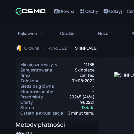
Główna
Cechy
Odkryj
Cen
Rękawice
Ciężkie
Noże
P
Główna
Rynki CS2
SKINPLACE
Wszystkie rękawice
Wszystkie ciężkie
Wszystki
Miesięczne wizyty
11186
Rękawice Bloodhound
M249
Bagnet
Zarejestrowana
Skinplace
firma
Limited
Rękawice Broken Fang
MAG-7
Nóż Bowie
Założona
01-08-2022
Siedziba główna
--
Kluczowe osoby
--
Rękawice Kierowcy
Negev
Nóż Motylk
Przedmioty
20245 (44%)
Oferty
962221
Owijki na Ręce
Nova
Klasyczny N
Status
Działa
Ostatnia aktualizacja
3 minut temu
Rękawice Hydra
Piła Spalinowa
Nóż Falchio
Metody płatności
Rękawice Moto
XM1014
Nóż Flip
Wpłata