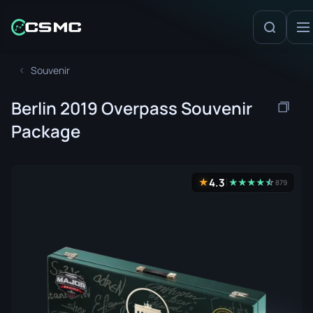
Souvenir
Berlin 2019 Overpass Souvenir
Package
4.3
★
★
★
★
★
☆
★
879