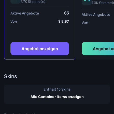
7.7K Stimme(n)
1.0K Stimme(
63
Aktive Angebote
Aktive Angebote
Von
8.87
Von
Angebot anzeigen
Angebot a
Skins
Enthält 15 Skins
Alle Container items anzeigen