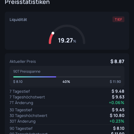
Preisstatistiken
Liquidität
TIEF
19.27
%
8.87
Aktueller Preis
90T Preisspanne
8.10
40%
11.90
9.48
7 Tagestief
9.63
7 Tageshöchstwert
+0.06%
7T Änderung
9.45
30 Tagestief
10.80
30 Tageshöchstwert
+0.23%
30T Änderung
8.10
90 Tagestief
11.90
90 Tageshöchstwert