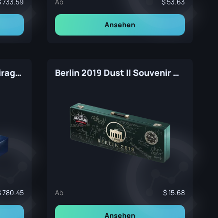
733.59
Ab
53.63
Ansehen
ESL One Cologne 2014 Mirage Souvenir Package
Berlin 2019 Dust II Souvenir Package
780.45
Ab
15.68
Ansehen