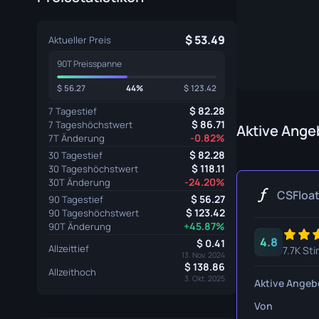
Spezialistenhandschuhe
Gut Mess
53.49
Aktueller Preis
Sporthandschuhe
Huntsman
90T Preisspanne
Karambit
56.27
44%
123.42
Kukri Mes
82.28
7 Tagestief
86.71
7 Tageshöchstwert
M9 Bajone
Aktive Ange
-0.82%
7T Änderung
82.28
30 Tagestief
Navaja M
118.11
30 Tageshöchstwert
-24.20%
30T Änderung
Nomad Me
CSFloa
56.27
90 Tagestief
123.42
Paracord 
90 Tageshöchstwert
+45.87%
90T Änderung
4.8
Shadow D
0.41
Allzeittief
7.7K St
13. Nov. 2024
138.86
Skelett M
Allzeithoch
3. Okt. 2025
Aktive Angeb
Stiletto M
Von