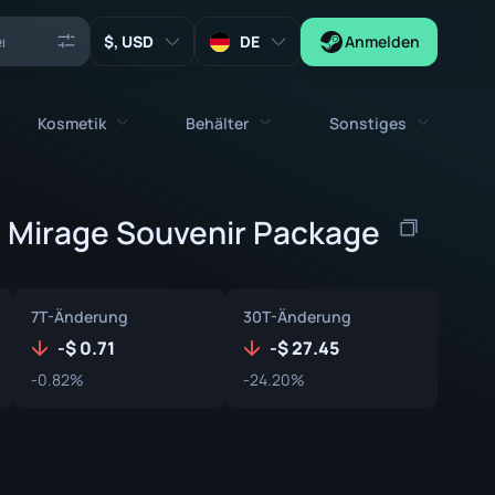
, USD
DE
Anmelden
Kosmetik
Behälter
Sonstiges
Agenten
stolen
Alle kosmetischen Gegenstände
Alle Behälter
 Mirage Souvenir Package
Schlüssel
Sticker
Kiste
Werkzeuge
Waffentalismane
Kisten
7T-Änderung
30T-Änderung
Sammlerstücke
Graffitis
Autogrammkapsel
-
0.71
-
27.45
Zeus x27
-0.82%
-24.20%
Musik-Kits
Patch-Kapsel
Patches
Sticker-Kapsel
Musik-Kit Box