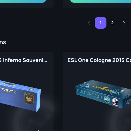
1
2
ins
Austin 2025 Inferno Souvenir Package