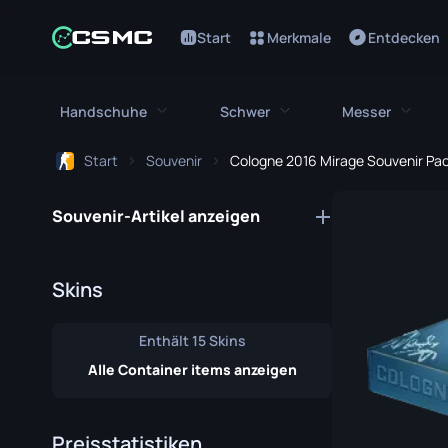
Start
Merkmale
Entdecken
Handschuhe
Schwer
Messer
Start
Souvenir
Cologne 2016 Mirage Souvenir Pa
Alle Handschuhe
Alles Schwere
Alle Me
Souvenir-Artikel anzeigen
Bloodhound Handschuhe
M249
Bajonett
Broken Fang Handschuhe
MAG-7
Bowie Me
Skins
Fahrerhandschuhe
Negev
Schmetter
Enthält 15 Skins
Handwickel
Nova
Klassisch
Alle Container items anzeigen
Hydra Handschuhe
Abgesägte
Falchion 
Moto Handschuhe
XM1014
Flip Messe
Preisstatistiken