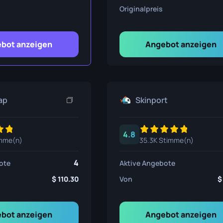
nsmesser
Originalpreis
ser
bot anzeigen
Angebot anzeigen
ser
ap
Skinport
4.8
imme(n)
35.3K Stimme(n)
4
ote
Aktive Angebote
110.30
Von
bot anzeigen
Angebot anzeigen