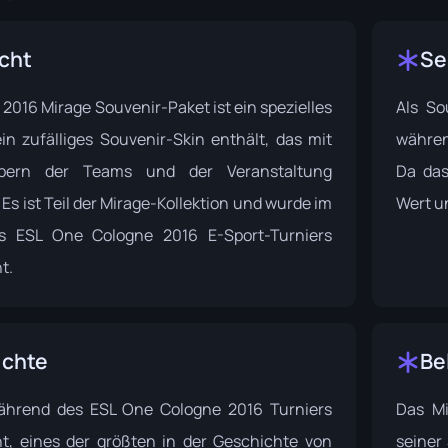
cht
Se
2016 Mirage Souvenir-Paket ist ein spezielles
Als So
in zufälliges Souvenir-Skin enthält, das mit
währen
ebern der Teams und der Veranstaltung
Da das
 Es ist Teil der
Mirage-Kollektion
und wurde im
Wert u
 ESL One Cologne 2016 E-Sport-Turniers
t.
ichte
Be
ährend des
ESL One Cologne 2016
Turniers
Das Mi
cht, eines der größten in der Geschichte von
seiner