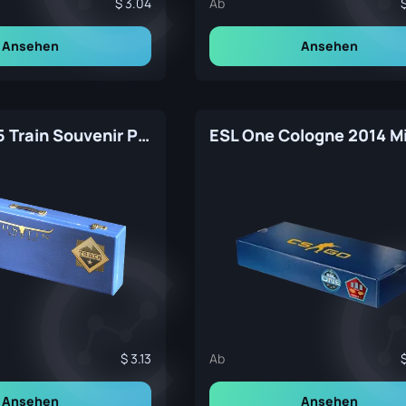
3.04
Ab
Ansehen
Ansehen
Austin 2025 Train Souvenir Package
3.13
Ab
Ansehen
Ansehen