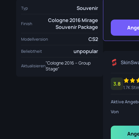
Überlebe
Souvenir
Typ
Talon Mes
Cologne 2016 Mirage
Finish
Souvenir Package
Ange
Ursus Mes
CS2
Modellversion
unpopular
Beliebtheit
SkinSw
"Cologne 2016 – Group
Aktualisieren
Stage"
3.8
1.7K St
Aktive Angeb
Von
Ange