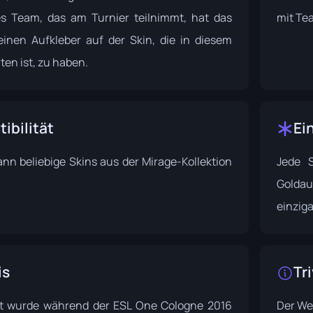
s Team, das am Turnier teilnimmt, hat das
mit Tea
seinen Aufkleber auf der Skin, die in diesem
ten ist, zu haben.
ibilität
Ei
ann beliebige Skins aus der
Mirage-Kollektion
Jede S
Goldau
einziga
is
Tri
et wurde während der
ESL One Cologne 2016
Der We