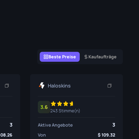
Graffiti-Boxen
Souvenir
Souvenir-Highlight
Pins
Beste Preise
Kaufaufträge
Haloskins
3.6
243 Stimme(n)
3
3
Aktive Angebote
108.26
Von
109.32