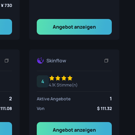
730
Angebot anzeigen
Skinflow
4
4.1K Stimme(n)
2
1
Aktive Angebote
111.08
Von
111.32
Angebot anzeigen