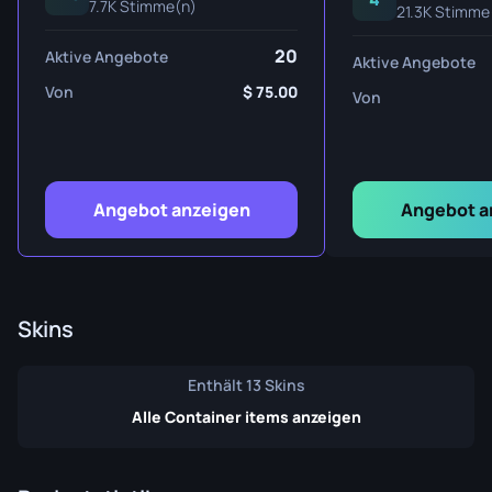
7.7K Stimme(n)
21.3K Stimme
20
Aktive Angebote
Aktive Angebote
Von
75.00
Von
Angebot anzeigen
Angebot a
Skins
Enthält 13 Skins
Alle Container items anzeigen