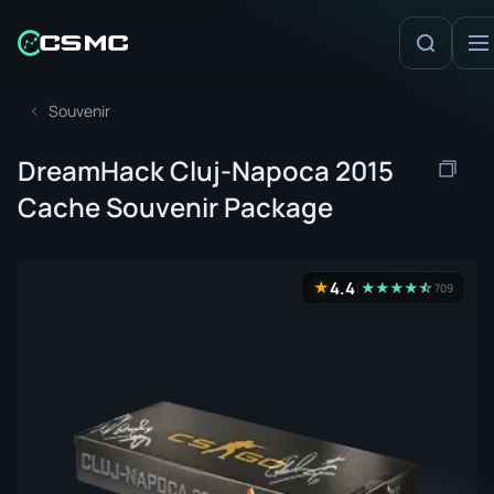
Souvenir
DreamHack Cluj-Napoca 2015
Cache Souvenir Package
4.4
★
★
★
★
★
☆
★
709