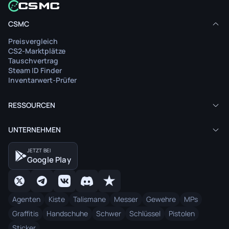
CSMC
Preisvergleich
CS2-Marktplätze
Tauschvertrag
Steam ID Finder
Inventarwert-Prüfer
RESSOURCEN
UNTERNEHMEN
JETZT BEI
Google Play
Agenten
Kiste
Talismane
Messer
Gewehre
MPs
Graffitis
Handschuhe
Schwer
Schlüssel
Pistolen
Sticker