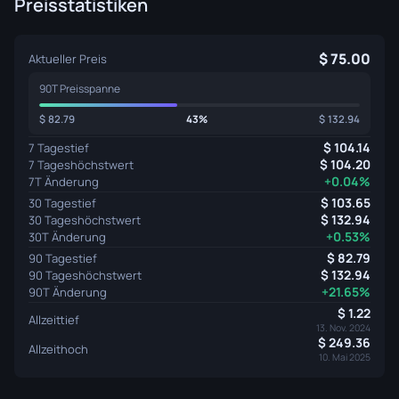
Preisstatistiken
75.00
Aktueller Preis
90T Preisspanne
82.79
43%
132.94
104.14
7 Tagestief
104.20
7 Tageshöchstwert
+0.04%
7T Änderung
103.65
30 Tagestief
132.94
30 Tageshöchstwert
+0.53%
30T Änderung
82.79
90 Tagestief
132.94
90 Tageshöchstwert
+21.65%
90T Änderung
1.22
Allzeittief
13. Nov. 2024
249.36
Allzeithoch
10. Mai 2025