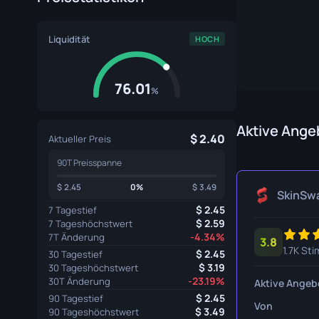
Spezialistenhandschuhe
Gut Mess
Liquidität
HOCH
Sporthandschuhe
Huntsman
Karambit
76.01
%
Kukri Mes
M9 Bajone
Aktive Ange
2.40
Aktueller Preis
Navaja M
90T Preisspanne
Nomad Me
2.45
0%
3.49
SkinSw
2.45
7 Tagestief
Paracord 
2.59
7 Tageshöchstwert
-4.34%
7T Änderung
3.8
Shadow D
1.7K St
2.45
30 Tagestief
3.19
30 Tageshöchstwert
Skelett M
-23.19%
30T Änderung
Aktive Angeb
2.45
Stiletto M
90 Tagestief
Von
3.49
90 Tageshöchstwert