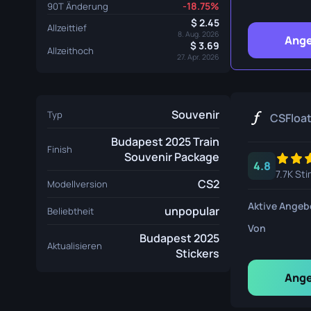
-18.75%
90T Änderung
Überlebe
2.45
Allzeittief
Talon Mes
8. Aug. 2026
Ange
3.69
Allzeithoch
27. Apr. 2026
Ursus Mes
Souvenir
Typ
CSFloa
Budapest 2025 Train
Finish
Souvenir Package
4.8
7.7K St
CS2
Modellversion
Aktive Angeb
unpopular
Beliebtheit
Von
Budapest 2025
Aktualisieren
Stickers
Ange