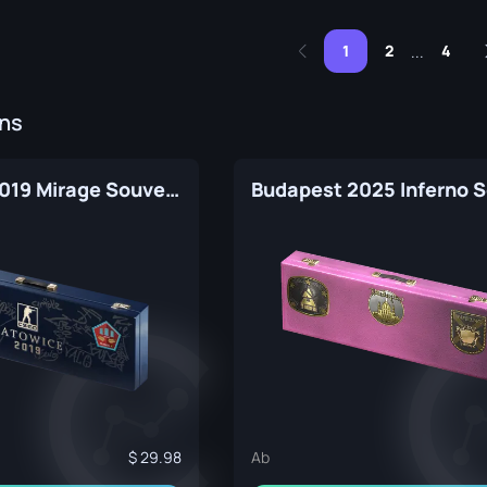
1
2
4
...
ins
Katowice 2019 Mirage Souvenir Package
29.98
Ab