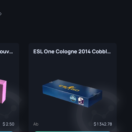
Budapest 2025 Inferno Souvenir Package
ESL One Cologne 2014 Cobblestone Souvenir Package
2.50
Ab
1 342.78