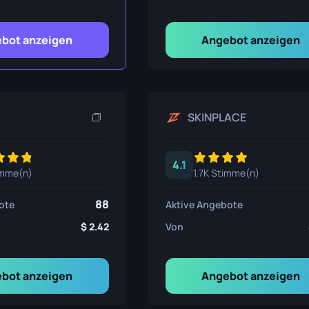
nsmesser
ser
bot anzeigen
Angebot anzeigen
ser
t
SKINPLACE
4.1
imme(n)
1.7K Stimme(n)
88
ote
Aktive Angebote
2.42
Von
bot anzeigen
Angebot anzeigen