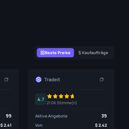
Graffiti-Boxen
Souvenir
Souvenir-Highlight
Pins
Beste Preise
Kaufaufträge
Tradeit
4.7
21.0K Stimme(n)
99
39
Aktive Angebote
2.41
Von
2.42