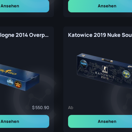
Ansehen
Ansehen
ESL One Cologne 2014 Overpass Souvenir Package
550.90
Ab
Ansehen
Ansehen