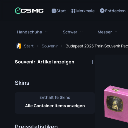
Start
Merkmale
Entdecken
Handschuhe
Schwer
Messer
Start
Souvenir
Budapest 2025 Train Souvenir Pa
Alle Handschuhe
Alles Schwere
Alle Me
Souvenir-Artikel anzeigen
Bloodhound Handschuhe
M249
Bajonett
Broken Fang Handschuhe
MAG-7
Bowie Me
Skins
Fahrerhandschuhe
Negev
Schmetter
Enthält 16 Skins
Handwickel
Nova
Klassisch
Alle Container items anzeigen
Hydra Handschuhe
Abgesägte
Falchion 
Moto Handschuhe
XM1014
Flip Messe
Preisstatistiken