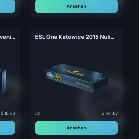
Ansehen
Katowice 2019 Nuke Souvenir Package
ESL One Katowice 2015 Nuke Souvenir Package
16.40
Ab
144.67
Ansehen