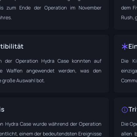
bis zum Ende der Operation im November
dem Fi
ahres.
Rush, 
ibilität
Ei
in der Operation Hydra Case konnten auf
Die K
ene Waffen angewendet werden, was den
einzi
e große Auswahl bot.
Commun
is
Tri
on Hydra Case wurde während der
Operation
Die Ope
entlicht, einem der bedeutendsten Ereignisse
allen 