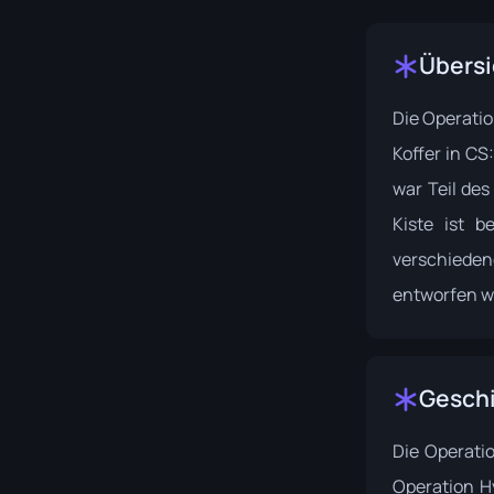
Übersi
Die
Operatio
Koffer in CS
war Teil de
Kiste ist b
verschied
entworfen w
Gesch
Die
Operati
Operation H