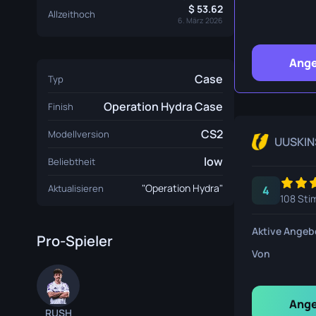
Überlebe
53.62
Allzeithoch
6. März 2026
Talon Mes
Ange
Ursus Mes
Case
Typ
Operation Hydra Case
Finish
CS2
Modellversion
UUSKIN
low
Beliebtheit
"Operation Hydra"
Aktualisieren
4
108 St
Aktive Angeb
Pro-Spieler
Von
Ange
RUSH