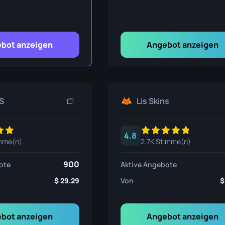
nsmesser
ser
bot anzeigen
Angebot anzeigen
ser
S
Lis Skins
4.8
imme(n)
2.7K Stimme(n)
900
ote
Aktive Angebote
29.29
Von
bot anzeigen
Angebot anzeigen