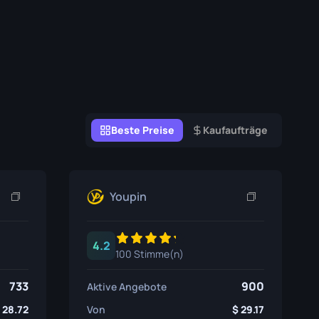
Graffiti-Boxen
Souvenir
Souvenir-Highlight
Pins
Beste Preise
Kaufaufträge
Youpin
4.2
100 Stimme(n)
733
900
Aktive Angebote
28.72
Von
29.17