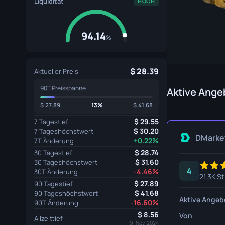
Liquidität
HOCH
Spezialistenhandschuhe
Gut Mess
Sporthandschuhe
Huntsman
94.14
%
Karambit
Kukri Mes
28.39
Aktueller Preis
90T Preisspanne
M9 Bajone
Aktive Ange
27.89
13%
41.68
Navaja M
29.55
7 Tagestief
Nomad Me
30.20
7 Tageshöchstwert
DMarke
+0.22%
7T Änderung
Paracord 
28.74
30 Tagestief
31.60
30 Tageshöchstwert
4
Shadow D
-4.46%
30T Änderung
21.3K S
27.89
90 Tagestief
Skelett M
41.68
90 Tageshöchstwert
Aktive Angeb
-16.60%
90T Änderung
Stiletto M
8.56
Von
Allzeittief
9. Nov. 2024