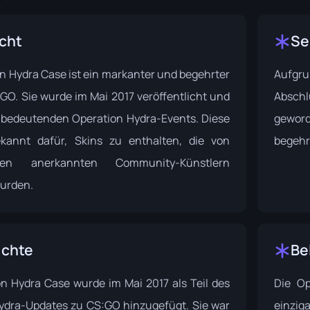
cht
Se
n Hydra Case
ist ein markanter und begehrter
Aufgr
:GO. Sie wurde im Mai 2017 veröffentlicht und
Abschlu
s bedeutenden Operation Hydra-Events. Diese
geword
ekannt dafür, Skins zu enthalten, die von
begehr
enen anerkannten Community-Künstlern
urden.
ichte
Be
on Hydra Case
wurde im Mai 2017 als Teil des
Die Op
ydra-Updates zu CS:GO hinzugefügt. Sie war
einzig