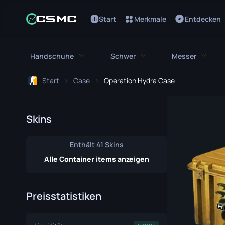
Start
Merkmale
Entdecken
Handschuhe
Schwer
Messer
Start
Case
Operation Hydra Case
Alle Handschuhe
Alles Schwere
Alle Me
Bloodhound Handschuhe
M249
Bajonett
Skins
Broken Fang Handschuhe
MAG-7
Bowie Me
Enthält 41 Skins
Fahrerhandschuhe
Negev
Schmetter
Alle Container items anzeigen
Handwickel
Nova
Klassisch
Preisstatistiken
Hydra Handschuhe
Abgesägte
Falchion 
Moto Handschuhe
XM1014
Flip Messe