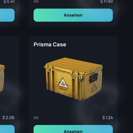
0.41
Ab
11.99
Ansehen
Prisma Case
2.06
Ab
1.24
Ansehen