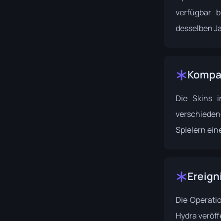
verfügbar 
desselben J
Kompat
Die Skins 
verschied
Spielern ein
Ereign
Die Operati
Hydra
veröff