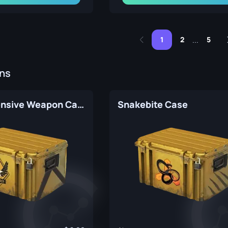
1
2
5
...
ins
Winter Offensive Weapon Case
Snakebite Case