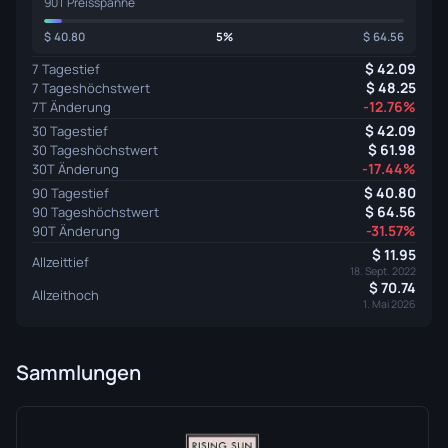
90T Preisspanne
40.80
5%
64.56
42.09
7 Tagestief
48.25
7 Tageshöchstwert
-12.76%
7T Änderung
42.09
30 Tagestief
61.98
30 Tageshöchstwert
-17.44%
30T Änderung
40.80
90 Tagestief
64.56
90 Tageshöchstwert
-31.57%
90T Änderung
11.95
Allzeittief
18. Sept. 2022
70.74
Allzeithoch
1. Mai 2026
Sammlungen