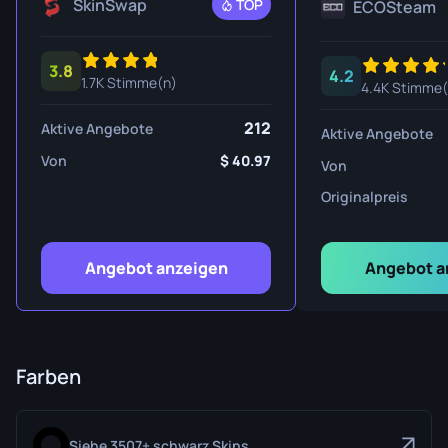
SkinSwap
TOP
ECOSteam
3.8
4.2
1.7K Stimme(n)
4.4K Stimme(
212
Aktive Angebote
Aktive Angebote
Von
40.97
Von
Originalpreis
Angebot anzeigen
Angebot a
Farben
Siehe 3507+ schwarz Skins