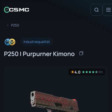
P250
Industriequalität
P250 | Purpurner Kimono
4.0
★
★
★
★
★
☆
★
972