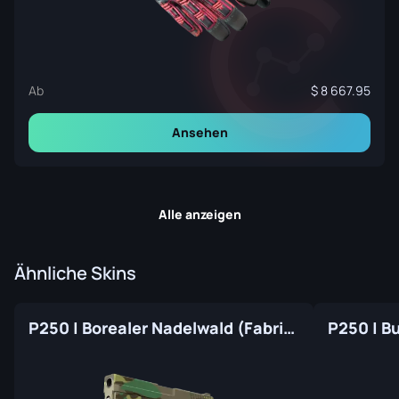
Ab
8 667.95
Ansehen
Alle anzeigen
Ähnliche Skins
P250 | Borealer Nadelwald (Fabrikneu)
P250 | Bu