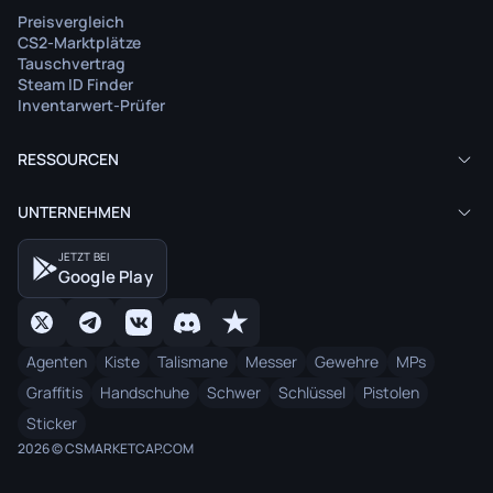
Preisvergleich
CS2-Marktplätze
Tauschvertrag
Steam ID Finder
Inventarwert-Prüfer
RESSOURCEN
UNTERNEHMEN
JETZT BEI
Google Play
Agenten
Kiste
Talismane
Messer
Gewehre
MPs
Graffitis
Handschuhe
Schwer
Schlüssel
Pistolen
Sticker
2026 © CSMARKETCAP.COM