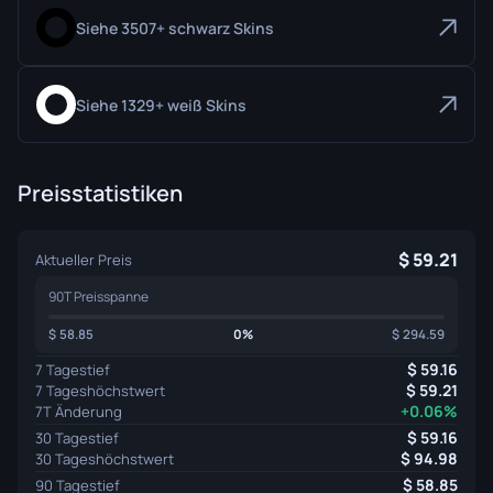
Siehe 3507+ schwarz Skins
Siehe 1329+ weiß Skins
Preisstatistiken
59.21
Aktueller Preis
90T Preisspanne
58.85
0%
294.59
59.16
7 Tagestief
59.21
7 Tageshöchstwert
+0.06%
7T Änderung
59.16
30 Tagestief
94.98
30 Tageshöchstwert
58.85
90 Tagestief