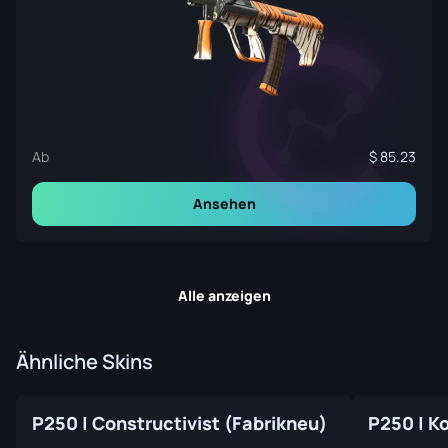
Ab
85.23
Ansehen
Alle anzeigen
Ähnliche Skins
P250 | Constructivist (Fabrikneu)
P250 | K