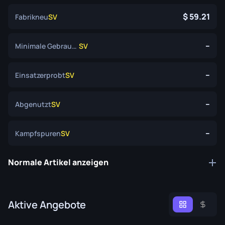
59.21
Fabrikneu
SV
--
Minimale Gebrauchsspuren
SV
--
Einsatzerprobt
SV
--
Abgenutzt
SV
--
Kampfspuren
SV
Normale Artikel anzeigen
Aktive Angebote