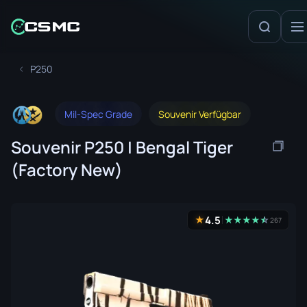
P250
Mil-Spec Grade
Souvenir Verfügbar
Souvenir P250 | Bengal Tiger
(Factory New)
4.5
★
★
★
★
★
☆
★
267