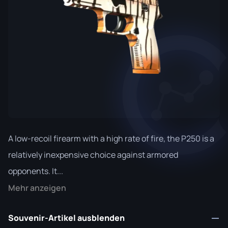
A low-recoil firearm with a high rate of fire, the P250 is a
relatively inexpensive choice against armored
opponents. It...
Mehr anzeigen
Souvenir-Artikel ausblenden