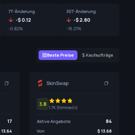
Graffiti-Boxen
7T-Änderung
30T-Änderung
Souvenir
-
0.12
-
2.80
-0.82%
-16.21%
Souvenir-Highlight
Pins
Beste Preise
Kaufaufträge
SkinSwap
3.8
1.7K Stimme(n)
17
84
Aktive Angebote
13.64
Von
13.68