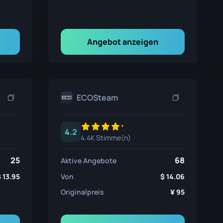
Angebot anzeigen
ECOSteam
4.2
4.4K Stimme(n)
25
68
Aktive Angebote
13.95
Von
14.06
Originalpreis
95