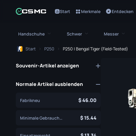
Start
Merkmale
Entdecken
Handschuhe
Schwer
Messer
Start
P250
P250 | Bengal Tiger (Field-Tested)
Alle Handschuhe
Alles Schwere
Alle Me
Souvenir-Artikel anzeigen
Bloodhound Handschuhe
M249
Bajonett
Broken Fang Handschuhe
MAG-7
Bowie Me
Normale Artikel ausblenden
Fahrerhandschuhe
Negev
Schmetter
46.00
Fabrikneu
Handwickel
Nova
Klassisch
Hydra Handschuhe
Abgesägte
15.44
Falchion 
Minimale Gebrauchsspuren
Moto Handschuhe
XM1014
Flip Messe
13.34
Einsatzerprobt