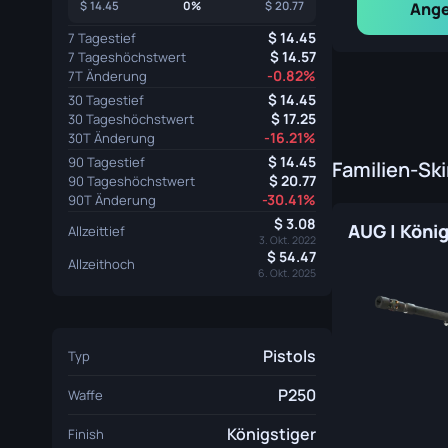
Ange
14.45
0%
20.77
14.45
7 Tagestief
14.57
7 Tageshöchstwert
-0.82%
7T Änderung
14.45
30 Tagestief
17.25
30 Tageshöchstwert
-16.21%
30T Änderung
14.45
90 Tagestief
Familien-Sk
20.77
90 Tageshöchstwert
-30.41%
90T Änderung
3.08
AUG | König
Allzeittief
3. Okt. 2022
54.47
Allzeithoch
6. Okt. 2025
Pistols
Typ
P250
Waffe
Königstiger
Finish