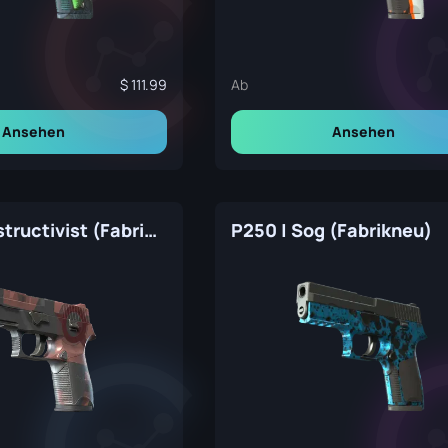
111.99
Ab
Ansehen
Ansehen
P250 | Constructivist (Fabrikneu)
P250 | Sog (Fabrikneu)