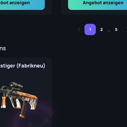
bot anzeigen
Angebot anzeigen
1
2
5
...
ins
stiger (Fabrikneu)