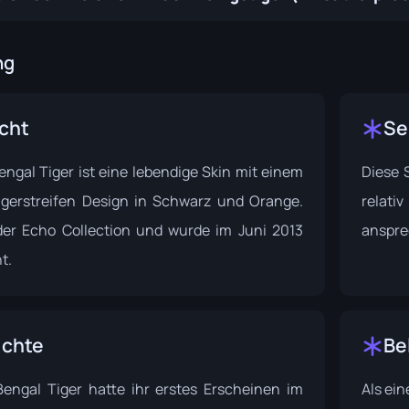
ng
cht
Se
engal Tiger ist eine lebendige Skin mit einem
Diese S
igerstreifen Design in Schwarz und Orange.
relat
 der
Echo Collection
und wurde im Juni 2013
anspre
t.
ichte
Be
Bengal Tiger hatte ihr erstes Erscheinen im
Als ein