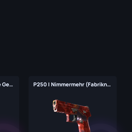
P250 | Asiimov (Minimale Gebrauchsspuren)
P250 | Nimmermehr (Fabrikneu)