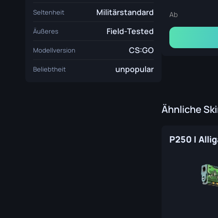
Militärstandard
Seltenheit
Ab
Field-Tested
Äußeres
CS:GO
Modellversion
unpopular
Beliebtheit
Ähnliche Sk
P250 | Alli