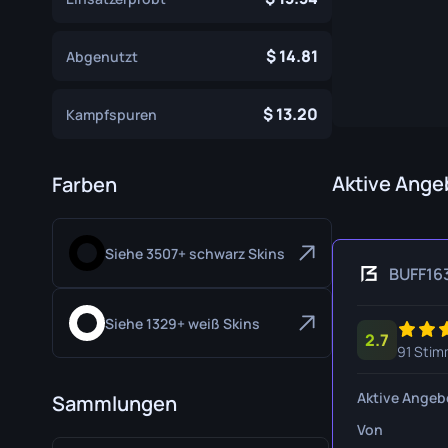
Spezialistenhandschuhe
Gut Mess
14.81
Abgenutzt
Sporthandschuhe
Huntsman
Karambit
13.20
Kampfspuren
Kukri Mes
M9 Bajone
Aktive Ange
Farben
Navaja M
Siehe 3507+ schwarz Skins
Nomad Me
BUFF16
Paracord 
Siehe 1329+ weiß Skins
2.7
Shadow D
91 Stim
Skelett M
Aktive Angeb
Sammlungen
Stiletto M
Von