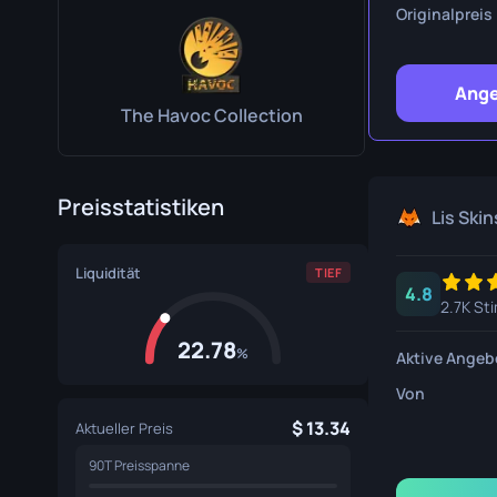
Überlebe
Originalpreis
Talon Mes
Ange
Ursus Mes
The Havoc Collection
Preisstatistiken
Lis Skin
Liquidität
TIEF
4.8
2.7K St
22.78
%
Aktive Angeb
Von
13.34
Aktueller Preis
90T Preisspanne