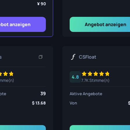
nsmesser
90
ser
bot anzeigen
Angebot anzeigen
ser
s
CSFloat
4.8
imme(n)
7.7K Stimme(n)
39
ote
Aktive Angebote
13.68
Von