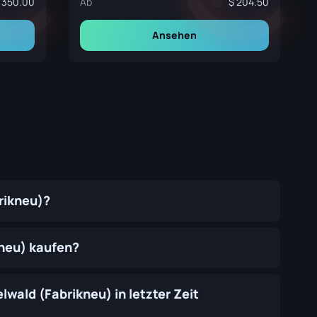
350.00
Ab
204.50
Ansehen
rikneu)?
kneu) kaufen?
lwald (Fabrikneu) in letzter Zeit