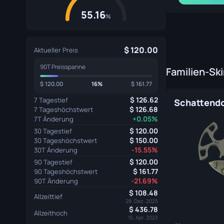
55.16
%
120.00
Aktueller Preis
90T Preisspanne
Familien-Sk
120.00
16%
161.77
126.62
7 Tagestief
126.68
7 Tageshöchstwert
+0.05%
7T Änderung
120.00
30 Tagestief
150.00
30 Tageshöchstwert
-15.55%
30T Änderung
120.00
90 Tagestief
161.77
90 Tageshöchstwert
-21.69%
90T Änderung
108.48
Allzeittief
28. Dez. 2025
436.78
Allzeithoch
15. Apr. 2023