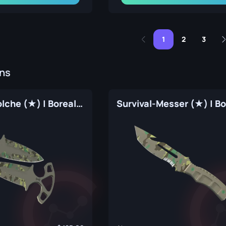
1
2
3
ins
Schattendolche (★) | Borealer Nadelwald (Fabrikneu)