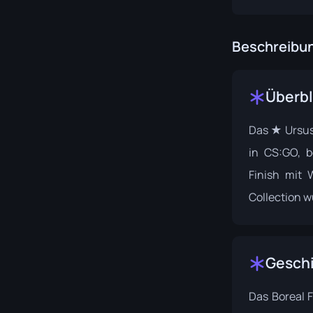
Beschreibu
Überbl
Das ★ Ursus 
in CS:GO, b
Finish mit 
Collection
wu
Gesch
Das Boreal 