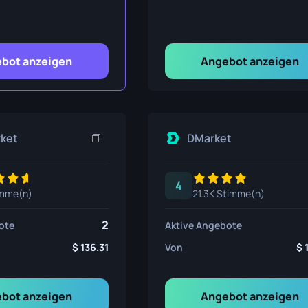
nsmesser
ser
bot anzeigen
Angebot anzeigen
ser
rket
DMarket
4
imme(n)
21.3K Stimme(n)
2
ote
Aktive Angebote
136.31
Von
bot anzeigen
Angebot anzeigen