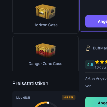
Überlebe
Talon Mes
Ange
Ursus Mes
Horizon Case
BuffMa
Danger Zone Case
4.6
1.0K St
Aktive Angeb
Preisstatistiken
Von
Liquidität
MITTEL
Ange