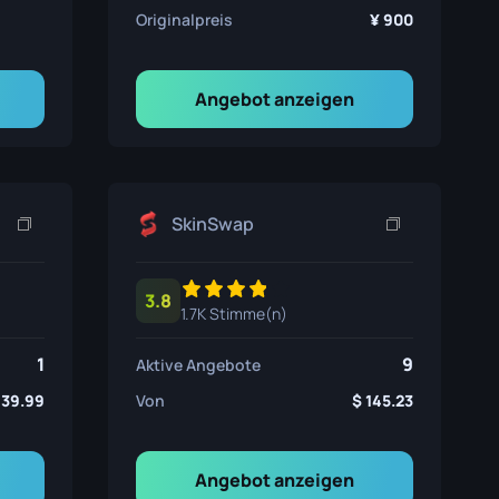
Originalpreis
900
Angebot anzeigen
SkinSwap
3.8
1.7K Stimme(n)
1
9
Aktive Angebote
139.99
Von
145.23
Angebot anzeigen