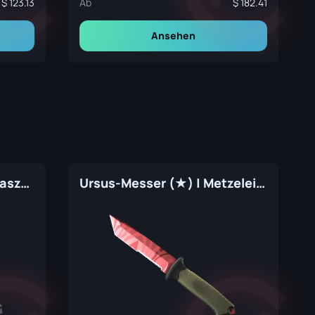
123.13
Ab
182.41
Ansehen
Ursus-Messer (★) | Damaszener Stahl (Fabrikneu)
Ursus-Messer (★) | Metzelei (Fabrikneu)