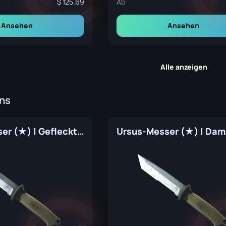
125.69
Ab
Ansehen
Ansehen
Alle anzeigen
ins
Ursus-Messer (★) | Gefleckt (Fabrikneu)