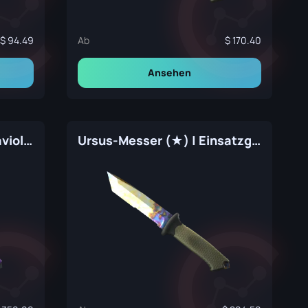
94.49
Ab
170.40
Ansehen
Ursus-Messer (★) | Ultraviolett (Fabrikneu)
Ursus-Messer (★) | Einsatzgehärtet (Fabrikneu)