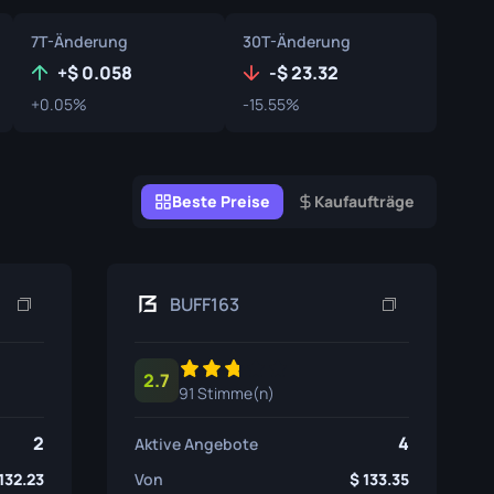
Graffiti-Boxen
7T-Änderung
30T-Änderung
Souvenir
+
0.058
-
23.32
+0.05%
-15.55%
Souvenir-Highlight
Pins
Beste Preise
Kaufaufträge
BUFF163
2.7
91 Stimme(n)
2
4
Aktive Angebote
132.23
Von
133.35