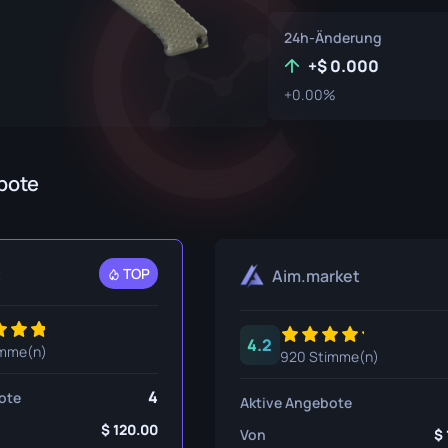
er
P250
M4A1-S
UMP-45
24h-Änderung
 Messer
R8 Revolver
M4A4
+
0.000
+0.00%
Tec-9
SCAR-20
ser
USP-S
SG 553
tt
SSG 08
bote
esser
sser
t
TOP
Aim.market
Messer
olche
4.2
imme(n)
920 Stimme(n)
esser
4
ote
Aktive Angebote
esser
120.00
Von