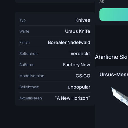
Ab
Knives
Typ
Ursus Knife
Waffe
Borealer Nadelwald
Finish
Verdeckt
Seltenheit
Ähnliche Sk
Factory New
Äußeres
CS:GO
Modellversion
unpopular
Beliebtheit
"A New Horizon"
Aktualisieren