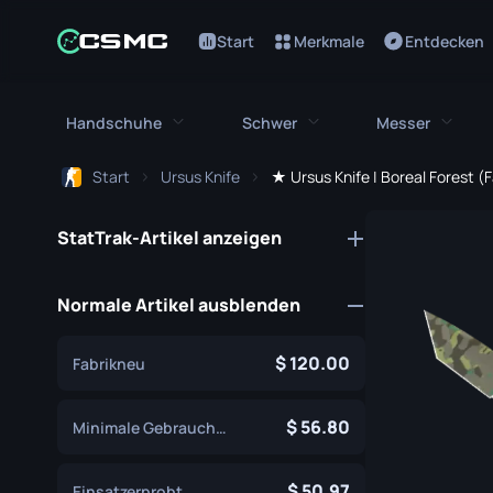
Start
Merkmale
Entdecken
Handschuhe
Schwer
Messer
Start
Ursus Knife
★ Ursus Knife | Boreal Forest 
Alle Handschuhe
Alles Schwere
Alle Me
StatTrak-Artikel anzeigen
Bloodhound Handschuhe
M249
Bajonett
Broken Fang Handschuhe
MAG-7
Bowie Me
Normale Artikel ausblenden
Fahrerhandschuhe
Negev
Schmetter
120.00
Fabrikneu
Handwickel
Nova
Klassisch
Hydra Handschuhe
Abgesägte
56.80
Falchion 
Minimale Gebrauchsspuren
Moto Handschuhe
XM1014
Flip Messe
50.97
Einsatzerprobt