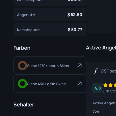
Spezialistenhandschuhe
Gut Mess
52.60
Abgenutzt
Sporthandschuhe
Huntsman
Karambit
50.77
Kampfspuren
Kukri Mes
M9 Bajone
Aktive Ange
Farben
Navaja M
Siehe 1270+ braun Skins
Nomad Me
CSFloa
Paracord 
Siehe 450+ grün Skins
4.8
Shadow D
7.7K St
Skelett M
Aktive Angeb
Behälter
Stiletto M
Von