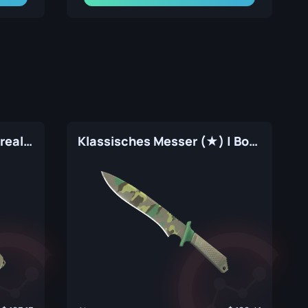
Survival-Messer (★) | Borealer Nadelwald (Fabrikneu)
Klassisches Messer (★) | Borealer Nadelwald (Fabrikneu)