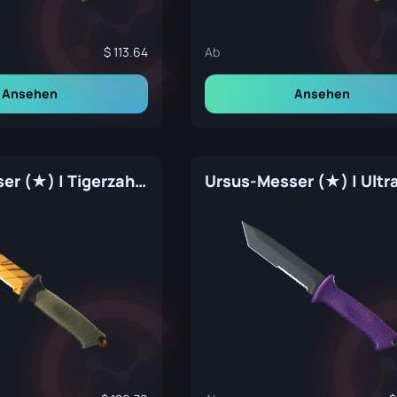
113.64
Ab
Ansehen
Ansehen
Ursus-Messer (★) | Tigerzahn (Fabrikneu)