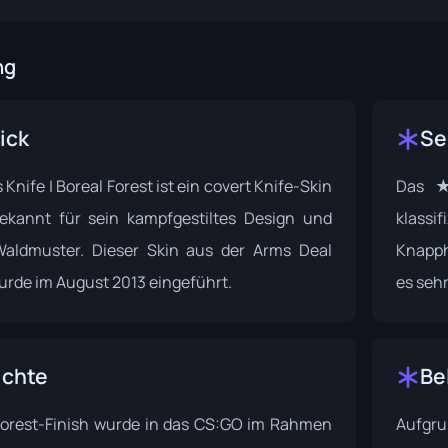
ng
ick
Se
Knife | Boreal Forest ist ein covert Knife-Skin
Das ★ 
ekannt für sein kampfgestiltes Design und
klassif
Waldmuster. Dieser Skin aus der
Arms Deal
Knapph
rde im August 2013 eingeführt.
es seh
ichte
Be
Forest-Finish wurde in das CS:GO im Rahmen
Aufgru