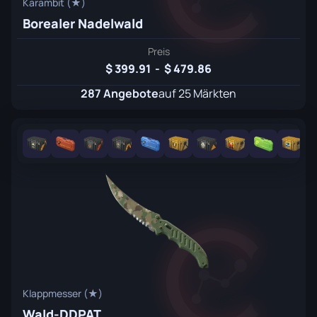
Karambit (★)
Borealer Nadelwald
Preis
399.91
-
479.86
287 Angebote
auf 25 Märkten
Klappmesser (★)
Wald-DDPAT