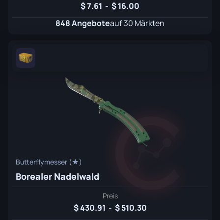
7.61
-
16.00
848 Angebote
auf 30 Märkten
Butterflymesser (★)
Borealer Nadelwald
Preis
430.91
-
510.30