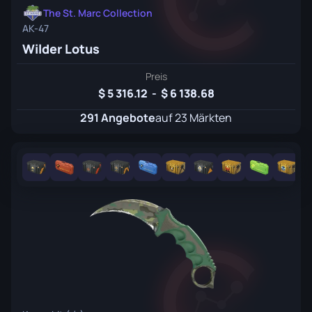
The St. Marc Collection
AK-47
Wilder Lotus
Preis
5 316.12
-
6 138.68
291 Angebote
auf 23 Märkten