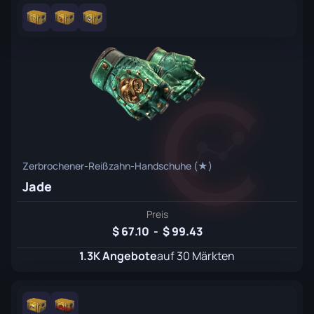
Zerbrochener-Reißzahn-Handschuhe (★)
Jade
Preis
67.10
-
99.43
1.3K Angebote
auf 30 Märkten