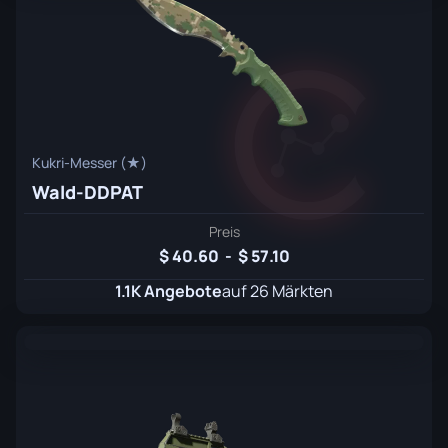
Kukri-Messer (★)
Wald-DDPAT
Preis
40.60
-
57.10
1.1K Angebote
auf 26 Märkten