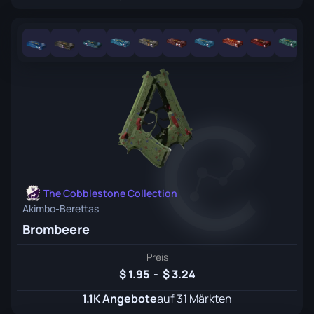
The Cobblestone Collection
Akimbo-Berettas
Brombeere
Preis
1.95
-
3.24
1.1K Angebote
auf 31 Märkten