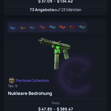
37.09
-
134.42
73 Angebote
auf 23 Märkten
The Nuke Collection
Tec-9
Nukleare Bedrohung
Preis
47.85
-
389.47