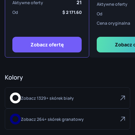
21
Aktywne oferty
Aktywne oferty
Od
2 171.60
Od
Cena oryginalna
Zobacz ofertę
Zobacz 
Kolory
Zobacz 1329+ skórek biały
Zobacz 264+ skórek granatowy