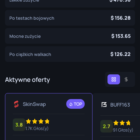
156.28
Po testach bojowych
153.65
Mocne zużycie
126.22
Po ciężkich walkach
Aktywne oferty
SkinSwap
TOP
BUFF163
3.8
2.7
1.7K Głos(y)
91 Głos(y)