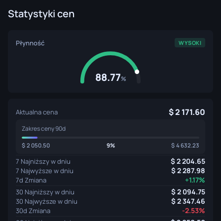
Statystyki cen
Płynność
WYSOKI
88.77
%
2 171.60
Aktualna cena
Zakres ceny 90d
2 050.50
9%
4 632.23
2 204.65
7 Najniższy w dniu
2 287.98
7 Najwyższe w dniu
+1.17%
7d Zmiana
2 094.75
30 Najniższy w dniu
2 347.46
30 Najwyższe w dniu
-2.53%
30d Zmiana