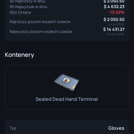
2 050.50
90 Najniższy w dniu
4 632.23
90 Najwyższe w dniu
-13.02%
90d Zmiana
2 050.50
Najniższy poziom wszech czasów
4 cze 2026
14 431.27
Najwyższy poziom wszech czasów
25 mar 2026
Kontenery
Sealed Dead Hand Terminal
Gloves
Typ