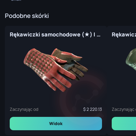
Podobne skórki
Rękawiczki samochodowe (★) | Szkarłatny splot (prosto z fabryki)
Zaczynając od
2 220.13
Zaczynając 
Widok