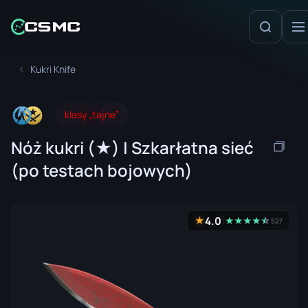
Kukri Knife
klasy „tajne”
Nóż kukri (★) | Szkarłatna sieć
(po testach bojowych)
4.0
★
★
★
★
★
☆
★
527