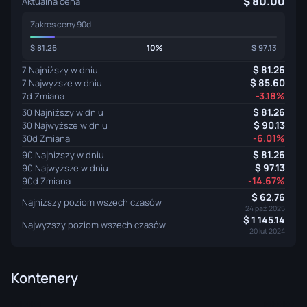
80.00
Aktualna cena
Zakres ceny 90d
81.26
10%
97.13
81.26
7 Najniższy w dniu
85.60
7 Najwyższe w dniu
-3.18%
7d Zmiana
81.26
30 Najniższy w dniu
90.13
30 Najwyższe w dniu
-6.01%
30d Zmiana
81.26
90 Najniższy w dniu
97.13
90 Najwyższe w dniu
-14.67%
90d Zmiana
62.76
Najniższy poziom wszech czasów
24 paź 2025
1 145.14
Najwyższy poziom wszech czasów
20 lut 2024
Kontenery