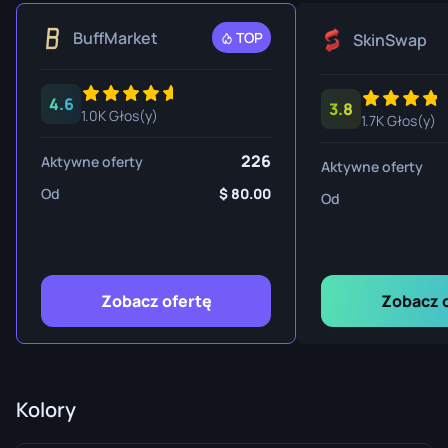
BuffMarket
TOP
SkinSwap
4.6
3.8
1.0K Głos(y)
1.7K Głos(y)
226
Aktywne oferty
Aktywne oferty
Od
80.00
Od
Zobacz ofertę
Zobacz 
Kolory