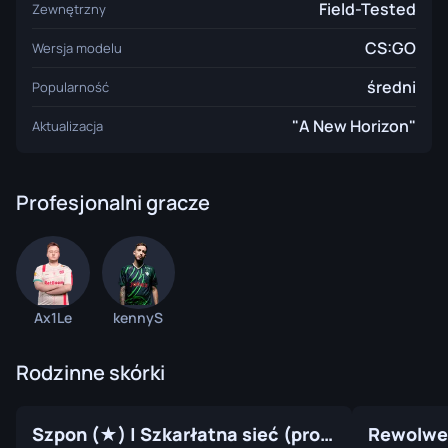
Field-Tested
Zewnętrzny
CS:GO
Wersja modelu
średni
Popularność
"A New Horizon"
Aktualizacja
Profesjonalni gracze
Ax1Le
kennyS
Rodzinne skórki
Szpon (★) | Szkarłatna sieć (prosto z fabryki)