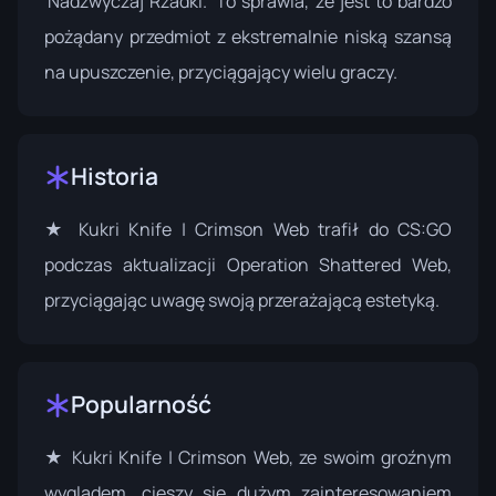
'Nadzwyczaj Rzadki.' To sprawia, że jest to bardzo
pożądany przedmiot z ekstremalnie niską szansą
na upuszczenie, przyciągający wielu graczy.
Historia
★ Kukri Knife | Crimson Web trafił do CS:GO
podczas aktualizacji
Operation Shattered Web
,
przyciągając uwagę swoją przerażającą estetyką.
Popularność
★ Kukri Knife | Crimson Web, ze swoim groźnym
wyglądem, cieszy się dużym zainteresowaniem