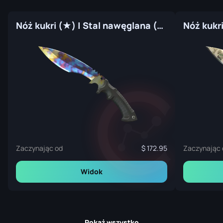
Nóż kukri (★) | Stal nawęglana (prosto z fabryki)
Zaczynając od
172.95
Zaczynając 
Widok
Pokaż wszystko