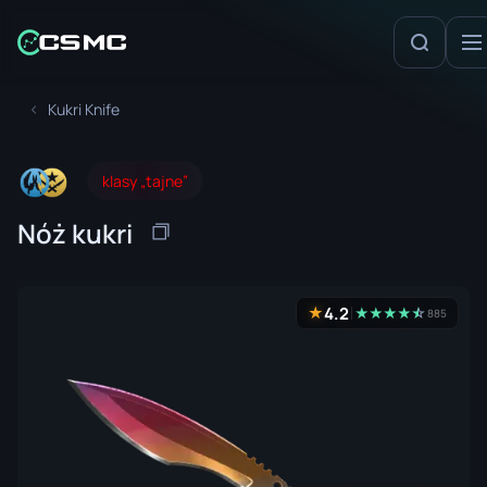
Kukri Knife
klasy „tajne”
Nóż kukri
4.2
★
★
★
★
★
☆
★
885