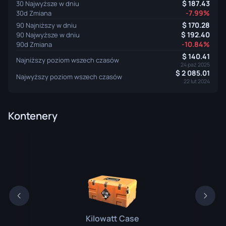
187.43
30 Najwyższe w dniu
-7.99%
30d Zmiana
170.28
90 Najniższy w dniu
192.40
90 Najwyższe w dniu
-10.84%
90d Zmiana
140.41
Najniższy poziom wszech czasów
24 paź 2025
2 085.01
Najwyższy poziom wszech czasów
22 lut 2024
Kontenery
Kilowatt Case