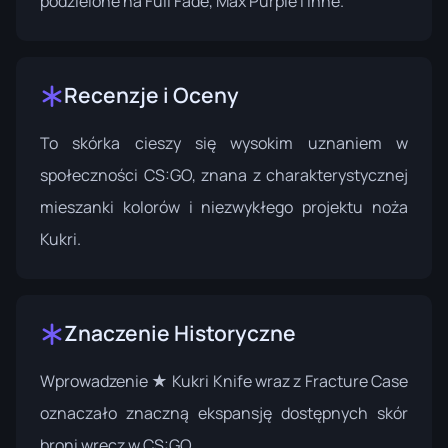
podzielone na Full Fade, Max Purple i inne.
Recenzje i Oceny
To skórka cieszy się wysokim uznaniem w
społeczności CS:GO, znana z charakterystycznej
mieszanki kolorów i niezwykłego projektu noża
Kukri.
Znaczenie Historyczne
Wprowadzenie ★ Kukri Knife wraz z Fracture Case
oznaczało znaczną ekspansję dostępnych skór
broni wręcz w CS:GO.