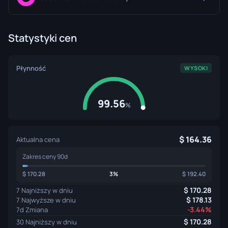
Statystyki cen
Płynność
WYSOKI
99.56
%
164.36
Aktualna cena
Zakres ceny 90d
170.28
3%
192.40
170.28
7 Najniższy w dniu
178.13
7 Najwyższe w dniu
-3.44%
7d Zmiana
170.28
30 Najniższy w dniu