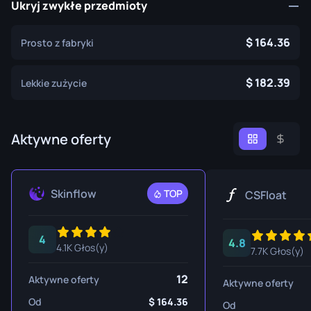
Ukryj zwykłe przedmioty
164.36
Prosto z fabryki
182.39
Lekkie zużycie
Aktywne oferty
Skinflow
TOP
CSFloat
4
4.8
4.1K Głos(y)
7.7K Głos(y)
12
Aktywne oferty
Aktywne oferty
Od
164.36
Od