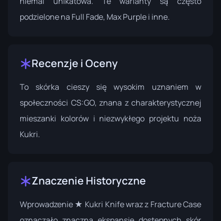
niemal unikatowa. Te warianty są często
podzielone na Full Fade, Max Purple i inne.
Recenzje i Oceny
To skórka cieszy się wysokim uznaniem w
społeczności CS:GO, znana z charakterystycznej
mieszanki kolorów i niezwykłego projektu noża
Kukri.
Znaczenie Historyczne
Wprowadzenie ★ Kukri Knife wraz z Fracture Case
oznaczało znaczną ekspansję dostępnych skór