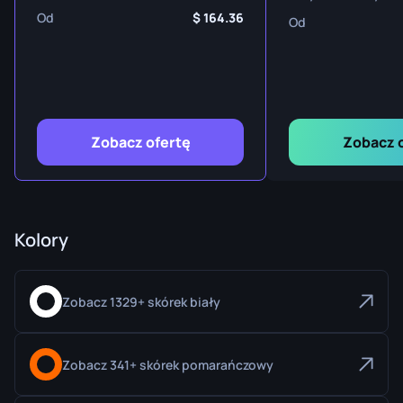
Od
164.36
Od
Zobacz ofertę
Zobacz 
Kolory
Zobacz 1329+ skórek biały
Zobacz 341+ skórek pomarańczowy