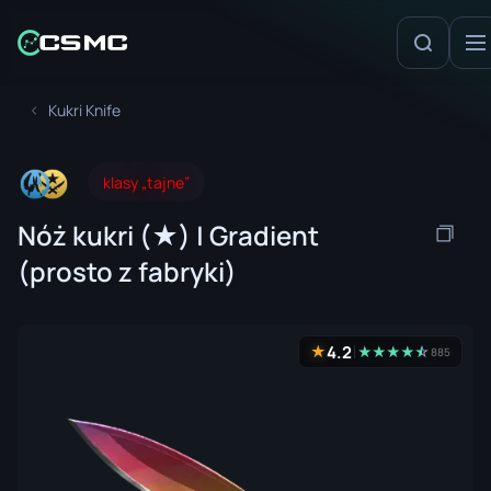
Kukri Knife
klasy „tajne”
Nóż kukri (★) | Gradient
(prosto z fabryki)
4.2
★
★
★
★
★
☆
★
885