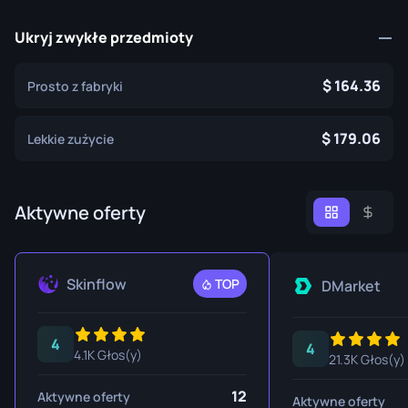
Ukryj zwykłe przedmioty
164.36
Prosto z fabryki
179.06
Lekkie zużycie
Aktywne oferty
Skinflow
TOP
DMarket
4
4
4.1K Głos(y)
21.3K Głos(y)
12
Aktywne oferty
Aktywne oferty