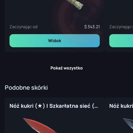
Zaczynając od
343.21
Zaczynając 
Widok
Pokaż wszystko
Podobne skórki
Nóż kukri (★) | Szkarłatna sieć (prosto z fabryki)