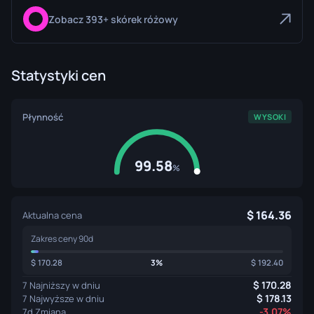
Zobacz 393+ skórek różowy
Statystyki cen
Płynność
WYSOKI
99.58
%
164.36
Aktualna cena
Zakres ceny 90d
170.28
3%
192.40
170.28
7 Najniższy w dniu
178.13
7 Najwyższe w dniu
-3.07%
7d Zmiana