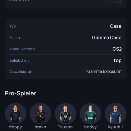
2. Dez. 2025
Case
Typ
Gamma Case
Finish
CS2
Modellversion
top
Beliebtheit
"Gamma Exposure"
Aktualisieren
Pro-Spieler
floppy
stavn
Tauson
bodyy
kyuubii