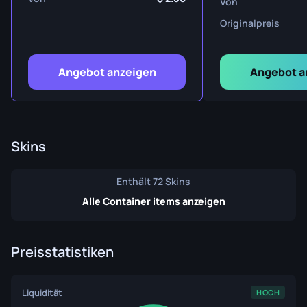
Von
Originalpreis
Angebot anzeigen
Angebot a
Skins
Enthält 72 Skins
Alle Container items anzeigen
Preisstatistiken
Liquidität
HOCH