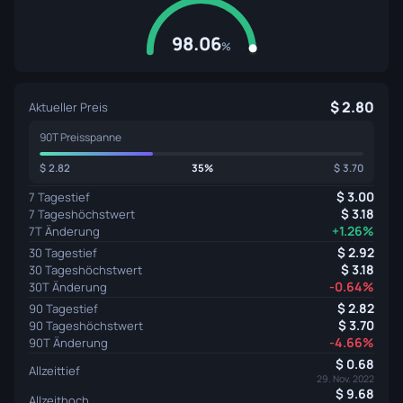
98.06
%
2.80
Aktueller Preis
90T Preisspanne
2.82
35%
3.70
3.00
7 Tagestief
3.18
7 Tageshöchstwert
+1.26%
7T Änderung
2.92
30 Tagestief
3.18
30 Tageshöchstwert
-0.64%
30T Änderung
2.82
90 Tagestief
3.70
90 Tageshöchstwert
-4.66%
90T Änderung
0.68
Allzeittief
29. Nov. 2022
9.68
Allzeithoch