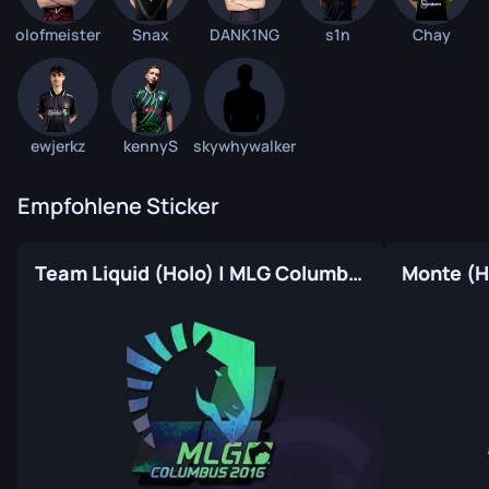
olofmeister
Snax
DANK1NG
s1n
Chay
ewjerkz
kennyS
skywhywalker
Empfohlene Sticker
Team Liquid (Holo) | MLG Columbus 2016
Monte (Ho