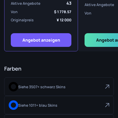
43
Aktive Angebote
Aktive Angebote
Von
1 778.57
Von
Originalpreis
12 000
Angebot anzeigen
Angebot a
Farben
Siehe 3507+ schwarz Skins
Siehe 1011+ blau Skins