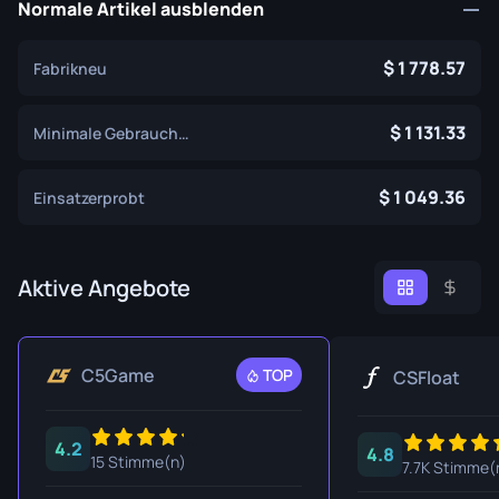
Normale Artikel ausblenden
1 778.57
Fabrikneu
1 131.33
Minimale Gebrauchsspuren
1 049.36
Einsatzerprobt
Aktive Angebote
C5Game
TOP
CSFloat
4.2
4.8
15 Stimme(n)
7.7K Stimme(