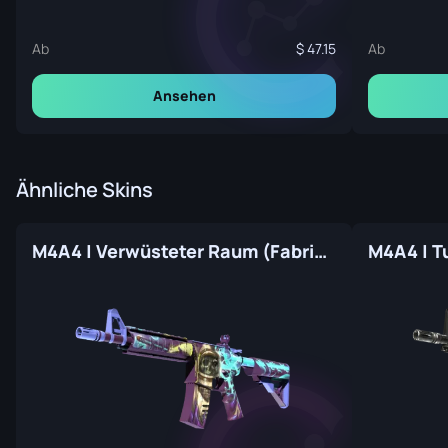
Ab
47.15
Ab
Ansehen
Ähnliche Skins
M4A4 | Verwüsteter Raum (Fabrikneu)
M4A4 | T