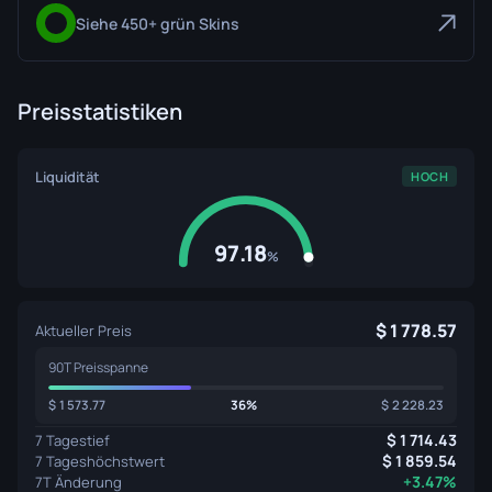
Siehe 450+ grün Skins
Preisstatistiken
Liquidität
HOCH
97.18
%
1 778.57
Aktueller Preis
90T Preisspanne
1 573.77
36%
2 228.23
1 714.43
7 Tagestief
1 859.54
7 Tageshöchstwert
+3.47%
7T Änderung