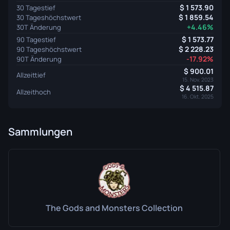
1 573.90
30 Tagestief
1 859.54
30 Tageshöchstwert
+4.46%
30T Änderung
1 573.77
90 Tagestief
2 228.23
90 Tageshöchstwert
-17.92%
90T Änderung
900.01
Allzeittief
15. Nov. 2023
4 515.87
Allzeithoch
16. Okt. 2025
Sammlungen
The Gods and Monsters Collection