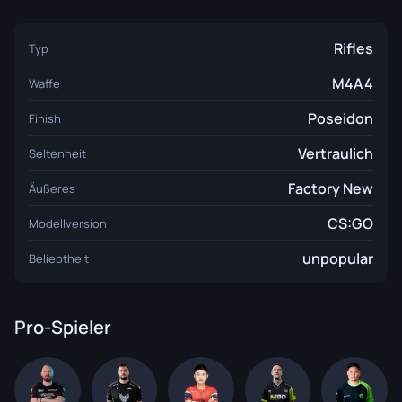
Rifles
Typ
M4A4
Waffe
Poseidon
Finish
Vertraulich
Seltenheit
Factory New
Äußeres
CS:GO
Modellversion
unpopular
Beliebtheit
Pro-Spieler