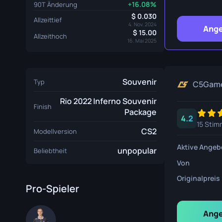
+16.08%
90T Änderung
Überlebe
0.030
Allzeittief
Talon Mes
4. Nov. 2024
Ange
15.00
Allzeithoch
16. Mai 2025
Ursus Mes
Souvenir
Typ
C5Gam
Rio 2022 Inferno Souvenir
Finish
Package
4.2
15 Stim
CS2
Modellversion
Aktive Angeb
unpopular
Beliebtheit
Von
Originalpreis
Pro-Spieler
Ange