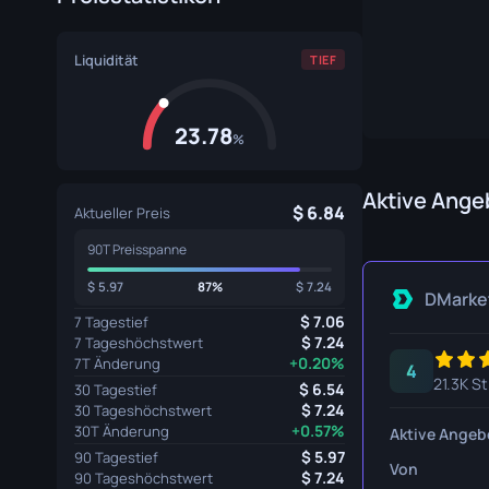
Spezialistenhandschuhe
Gut Mess
Liquidität
TIEF
Sporthandschuhe
Huntsman
Karambit
23.78
%
Kukri Mes
M9 Bajone
Aktive Ange
6.84
Aktueller Preis
Navaja M
90T Preisspanne
Nomad Me
5.97
87%
7.24
DMarke
7.06
7 Tagestief
Paracord 
7.24
7 Tageshöchstwert
+0.20%
7T Änderung
4
Shadow D
21.3K S
6.54
30 Tagestief
7.24
30 Tageshöchstwert
Skelett M
+0.57%
30T Änderung
Aktive Angeb
5.97
Stiletto M
90 Tagestief
Von
7.24
90 Tageshöchstwert