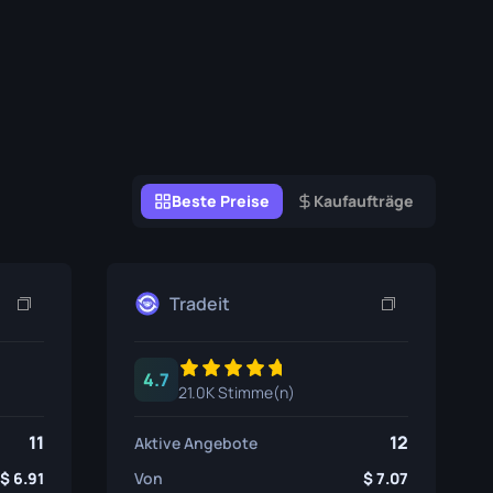
Graffiti-Boxen
Souvenir
Souvenir-Highlight
Pins
Beste Preise
Kaufaufträge
Tradeit
4.7
21.0K Stimme(n)
11
12
Aktive Angebote
6.91
Von
7.07