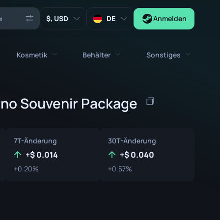
, USD
DE
Anmelden
Kosmetik
Behälter
Sonstiges
Agenten
stolen
Alle kosmetischen Gegenstände
Alle Behälter
erno Souvenir Package
Schlüssel
Sticker
Kiste
Werkzeuge
Waffentalismane
Kisten
7T-Änderung
30T-Änderung
Sammlerstücke
Graffitis
Autogrammkapsel
+
0.014
+
0.040
Zeus x27
+0.20%
+0.57%
Musik-Kits
Patch-Kapsel
Patches
Sticker-Kapsel
Musik-Kit Box