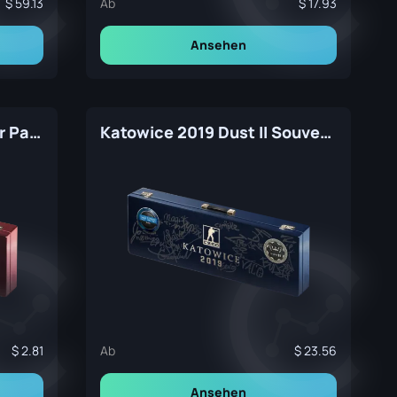
59.13
Ab
17.93
Ansehen
Rio 2022 Mirage Souvenir Package
Katowice 2019 Dust II Souvenir Package
2.81
Ab
23.56
Ansehen