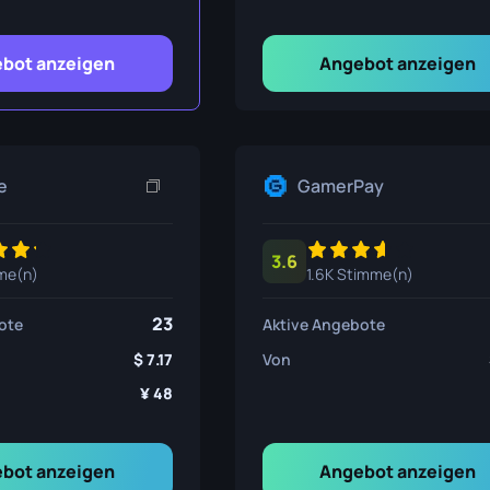
nsmesser
ser
bot anzeigen
Angebot anzeigen
ser
e
GamerPay
3.6
me(n)
1.6K Stimme(n)
23
ote
Aktive Angebote
7.17
Von
48
bot anzeigen
Angebot anzeigen