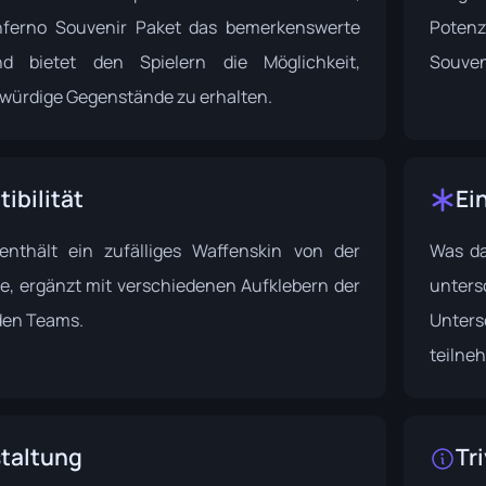
Inferno Souvenir Paket das bemerkenswerte
Potenz
nd bietet den Spielern die Möglichkeit,
Souven
würdige Gegenstände zu erhalten.
ibilität
Ei
nthält ein zufälliges Waffenskin von der
Was da
te, ergänzt mit verschiedenen Aufklebern der
unters
den Teams.
Unter
teilne
taltung
Tri