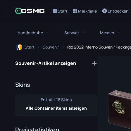
Start
Merkmale
Entdecken
Handschuhe
Schwer
Messer
Start
Souvenir
Rio 2022 Inferno Souvenir Packag
Alle Handschuhe
Alles Schwere
Alle Me
Souvenir-Artikel anzeigen
Bloodhound Handschuhe
M249
Bajonett
Broken Fang Handschuhe
MAG-7
Bowie Me
Skins
Fahrerhandschuhe
Negev
Schmetter
Enthält 18 Skins
Handwickel
Nova
Klassisch
Alle Container items anzeigen
Hydra Handschuhe
Abgesägte
Falchion 
Moto Handschuhe
XM1014
Flip Messe
Preisstatistiken