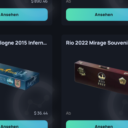
890.46
Ab
Ansehen
Ansehen
ESL One Cologne 2015 Inferno Souvenir Package
36.44
Ab
Ansehen
Ansehen