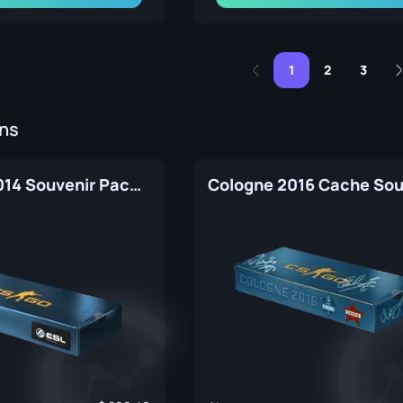
1
2
3
ins
EMS One 2014 Souvenir Package